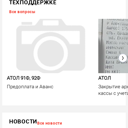
услуги и
тестирование 
ТЕХПОДДЕРЖКЕ
устройства
опыт
Все вопросы
необходимо
профессионал
приобрести для
при работе с
легальной
кассой
работы на нем.
АТОЛ 91Ф, 92Ф
АТОЛ
Предоплата и Аванс
Закрытие ар
кассы с учет
НОВОСТИ
Все новости