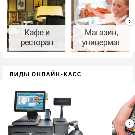
скорость печати 88 мм/с
7 дюймов
microSD
dpi 384
microSD (опция)
Кафе и
Магазин,
ресторан
универмаг
ВИДЫ ОНЛАЙН-КАСС