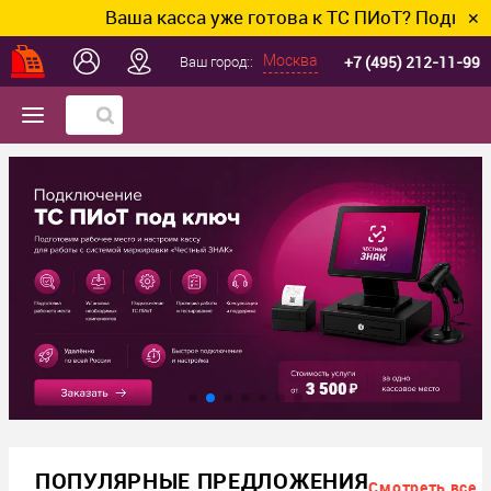
Ваша касса уже готова к ТС ПИоТ? Подключим и н
✕
+7 (495) 212-11-99
Москва
Ваш город::
ПОПУЛЯРНЫЕ ПРЕДЛОЖЕНИЯ
Смотреть все