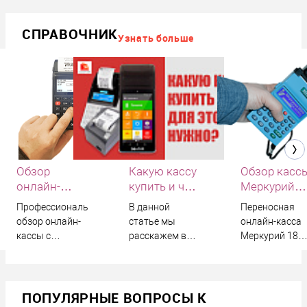
СПРАВОЧНИК
Узнать больше
Обзор
Какую кассу
Обзор касс
онлайн-
купить и что
Меркурий
кассы Атол
для этого
180Ф
Профессиональный
В данной
Переносная
91Ф
нужно
обзор онлайн-
статье мы
онлайн-касса
кассы с
расскажем вам,
Меркурий 180
рекомендациями
какой кассовый
со всеми
и
аппарат лучше
достоинствам
предостережениями
купить, и какие
и
сопутствующие
недостатками:
ПОПУЛЯРНЫЕ ВОПРОСЫ К