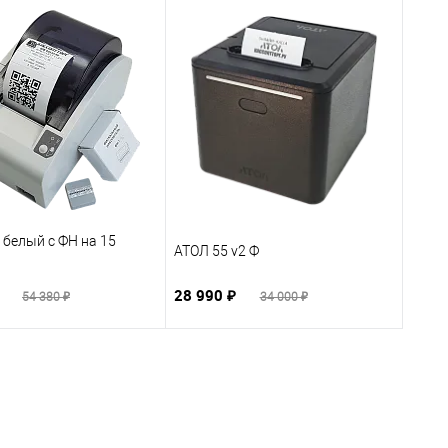
 белый с ФН на 15
АТОЛ 55 v2 Ф
₽
28 990 ₽
54 380 ₽
34 000 ₽