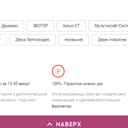
Дримкас
ЭВОТОР
Аркус-СТ
Мультисофт-Сист
г
Zebra Technologies
Honeywell
Zebex Indastries
с за 15-30 минут
100% - Гарантия низких цен
газина с дополнительной
Оплатим разницу, если вы найдете цену
зе кассы "под ключ"
ниже нашей, и сделаем регистрацию
бесплатно
.
НАВЕРХ