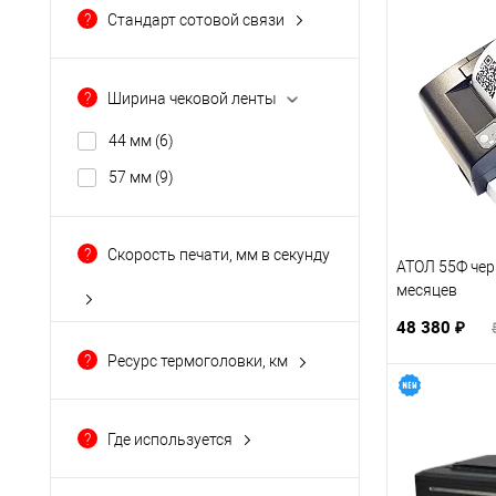
GSM
(6)
?
Стандарт сотовой связи
SIM-карта (опция)
(6)
Wi-Fi
(6)
2G
(1)
Показать ещё 2
3G
(1)
?
Ширина чековой ленты
44 мм
(6)
57 мм
(9)
?
Скорость печати, мм в секунду
АТОЛ 55Ф чер
месяцев
48 380 ₽
?
Ресурс термоголовки, км
?
Где используется
магазин продуктов
(9)