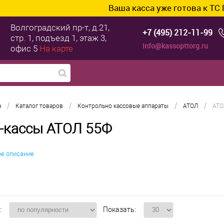
Ваша касса уже готова к ТС ПИоТ?
Волгоградский пр-т, д.21,
+7 (495) 212-11-99
стр. 1, подъезд 1, этаж 3,
info@kassopttorg.ru
офис 5
На карте
/
/
/
/
а
Каталог товаров
Контрольно кассовые аппараты
АТОЛ
АТО
-кассы АТОЛ 55Ф
ое описание
:
Показать: