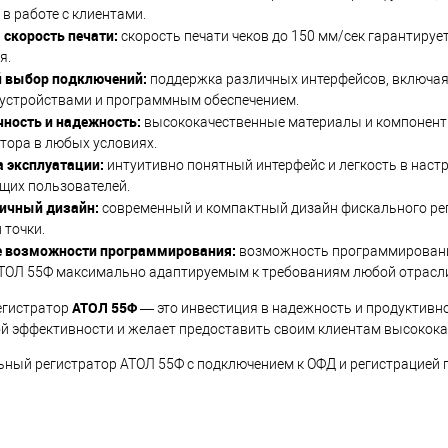
 в работе с клиентами.
скорость печати:
скорость печати чеков до 150 мм/сек гарантиру
я.
 выбор подключений:
поддержка различных интерфейсов, включая US
 устройствами и программным обеспечением.
чность и надежность:
высококачественные материалы и компонент
тора в любых условиях.
а эксплуатации:
интуитивно понятный интерфейс и легкость в наст
щих пользователей.
ичный дизайн:
современный и компактный дизайн фискального рег
 точки.
 возможности программирования:
возможность программирования
АТОЛ 55Ф максимально адаптируемым к требованиям любой отрасл
АТОЛ 55Ф
егистратор
— это инвестиция в надежность и продуктивнос
й эффективности и желает предоставить своим клиентам высокока
ьный регистратор АТОЛ 55Ф с подключением к ОФД и регистрацией п