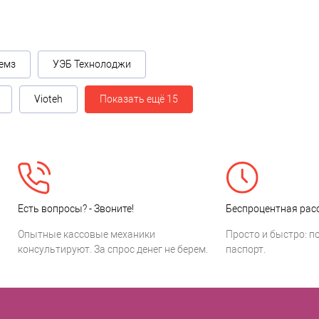
емз
УЭБ Технолоджи
Vioteh
Показать ещё 15
Есть вопросы? - Звоните!
Беспроцентная расс
Опытные кассовые механики
Просто и быстро: п
консультируют. За спрос денег не берем.
паспорт.