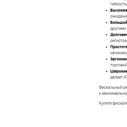
гибкость
Высокая 
ожидани
Большой
другими
Долгове
регистра
Простот
начинаю
Эргоном
торговой
Широкие
делает 
Фискальный р
к максимально
Купите фискал