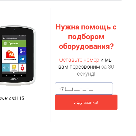
Нужна помощь с
подбором
оборудования?
Оставьте номер
и мы
вам перезвоним
за 30
секунд!
ower c ФН 15
Жду звонка!