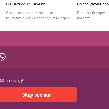
Есть вопросы? - Звоните!
Беспроцентная расс
Опытные кассовые механики
Просто и быстро: п
консультируют. За спрос денег не берем.
паспорт.
 30 секунд!
Жду звонка!