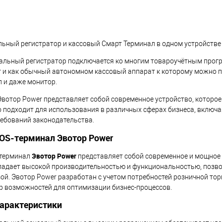
ьный регистратор и кассовый Смарт Терминал в одном устройстве 
альный регистратор подключается ко многим товароучётным програм
 и как обычный автономном кассовый аппарат к которому можно по
 и даже монитор.
Эвотор Power представляет собой современное устройство, которое 
о подходит для использования в различных сферах бизнеса, включая
ебований законодательства.
OS-терминал Эвотор Power
Эвотор Power
-терминал
представляет собой современное и мощное 
ладает высокой производительностью и функциональностью, позво
зой. Эвотор Power разработан с учетом потребностей розничной то
р возможностей для оптимизации бизнес-процессов.
арактеристики