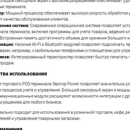
ольшой сенсорный экран с высоким разрешением обеспечивает удоб
ми терминала.
ор:
Мощный процессор обеспечивает высокую скорость обработки да
т качество обслуживания клиентов.
онная система:
Современная операционная система позволяет уст
ала терминала, включая программы для учета товаров, ведения кл
Встроенная память достаточного объема для хранения большого к
кации:
Наличие Wi-Fi и Bluetooth модулей позволяет подключать те
вами, например, с мобильными телефонами и планшетами для упр
еков:
Интегрированный термопринтер позволяет быстро печатать ч
продаж.
тва использования
 торгового POS-терминала Эвотор Power позволяет значительно у
 процессов учета и управления. Большой сенсорный экран и мощны
ммуникационные модули расширяют возможности интеграции с друг
 решением для любого бизнеса.
ально подходит для использования в розничной торговле, кафе, ре
тежей и управление товарными запасами.
именения