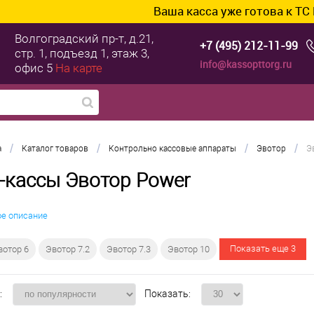
Ваша касса уже готова к ТС ПИоТ? 
Волгоградский пр-т, д.21,
+7 (495) 212-11-99
стр. 1, подъезд 1, этаж 3,
info@kassopttorg.ru
офис 5
На карте
/
/
/
/
а
Каталог товаров
Контрольно кассовые аппараты
Эвотор
Э
-кассы Эвотор Power
ое описание
Показать еще 3
вотор 6
Эвотор 7.2
Эвотор 7.3
Эвотор 10
:
Показать: