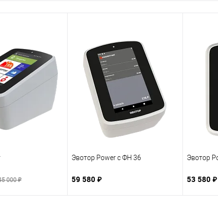
r
Эвотор Power с ФН 36
Эвотор P
59 580 ₽
53 580 ₽
45 000 ₽