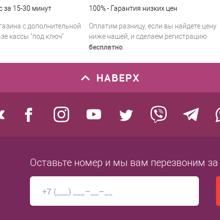
с за 15-30 минут
100% - Гарантия низких цен
газина с дополнительной
Оплатим разницу, если вы найдете цену
зе кассы "под ключ"
ниже нашей, и сделаем регистрацию
бесплатно
.
НАВЕРХ
Оставьте номер
и мы вам перезвоним
за