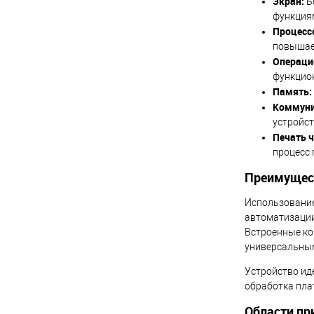
Экран:
Б
функция
Процесс
повышае
Операци
функцион
Память:
Коммуни
устройст
Печать ч
процесс 
Преимущес
Использование
автоматизации
Встроенные ко
универсальным
Устройство иде
обработка пла
Области пр