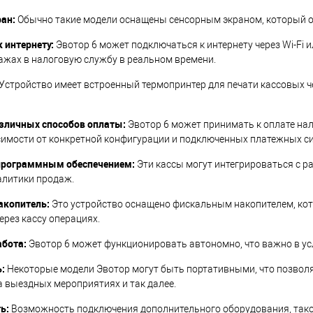
ан:
Обычно такие модели оснащены сенсорным экраном, который об
 интернету:
Эвотор 6 может подключаться к интернету через Wi-Fi и
ажах в налоговую службу в реальном времени.
Устройство имеет встроенный термопринтер для печати кассовых че
зличных способов оплаты:
Эвотор 6 может принимать к оплате на
исимости от конкретной конфигурации и подключенных платежных си
 программным обеспечением:
Эти кассы могут интегрироваться с р
алитики продаж.
акопитель:
Это устройство оснащено фискальным накопителем, ко
ерез кассу операциях.
бота:
Эвотор 6 может функционировать автономно, что важно в усл
:
Некоторые модели Эвотор могут быть портативными, что позволя
а выездных мероприятиях и так далее.
ь:
Возможность подключения дополнительного оборудования, такого