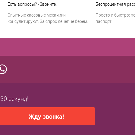
Есть вопросы? - Звоните!
Беспроцентная расс
Опытные кассовые механики
Просто и быстро: п
консультируют. За спрос денег не берем.
паспорт.
 30 секунд!
Жду звонка!