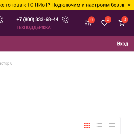
а к ТС ПИоТ? Подключим и настроим без лишних хлопо
✕
+7 (800) 333-68-44
0
0
0
ТЕХПОДДЕРЖКА
Вход
вотор 6