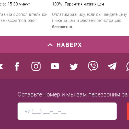
с за 15-30 минут
100% - Гарантия низких цен
газина с дополнительной
Оплатим разницу, если вы найдете цену
зе кассы "под ключ"
ниже нашей, и сделаем регистрацию
бесплатно
.
НАВЕРХ
Оставьте номер
и мы вам перезвоним
за