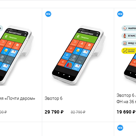
Эвотор 6
ия «Почти даром»
Эвотор 6
ФН на 36
29 790 ₽
19 690 
00 ₽
32 790 ₽