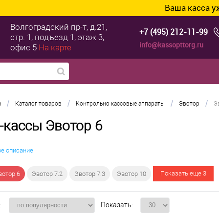
Ваша касса уже готов
Волгоградский пр-т, д.21,
+7 (495) 212-11-99
стр. 1, подъезд 1, этаж 3,
info@kassopttorg.ru
офис 5
На карте
/
/
/
/
а
Каталог товаров
Контрольно кассовые аппараты
Эвотор
Э
-кассы Эвотор 6
ое описание
Показать еще 3
вотор 6
Эвотор 7.2
Эвотор 7.3
Эвотор 10
:
Показать: