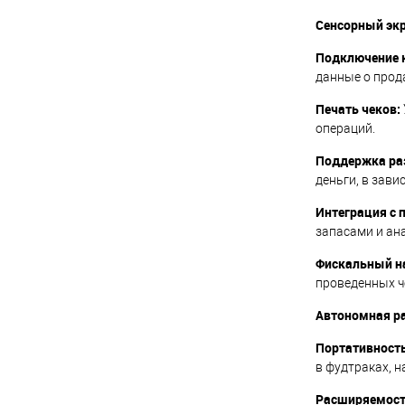
Сенсорный экр
Подключение к
данные о прод
Печать чеков:
операций.
Поддержка ра
деньги, в зав
Интеграция с
запасами и ан
Фискальный н
проведенных ч
Автономная ра
Портативность
в фудтраках, н
Расширяемост