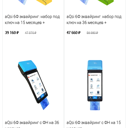
aQsi 6Ф эквайринг: набор под
aQsi 6Ф эквайринг: набор под
ключ на 15 месяцев +
ключ на 36 месяцев +
ПОДАРОК
ПОДАРОК
39 160 ₽
47 660 ₽
47 370 ₽
56 980 ₽
В корзину
В корзину
К сравнению
К сравнению
В избранное
В избранное
В наличии
В наличии
aQsi 6Ф эквайринг с ФН на 36
aQsi 6Ф эквайринг с ФН на 15