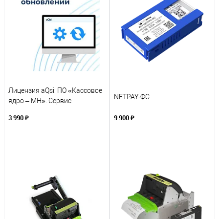
В избранное
В избранное
Под заказ
В наличии
Лицензия aQsi: ПО «Кассовое
NETPAY-ФС
ядро – МН». Сервис
обновления (подписка на 12
3 990 ₽
9 900 ₽
месяцев)
В корзину
В корзину
К сравнению
К сравнению
В избранное
В избранное
Под заказ
Под заказ