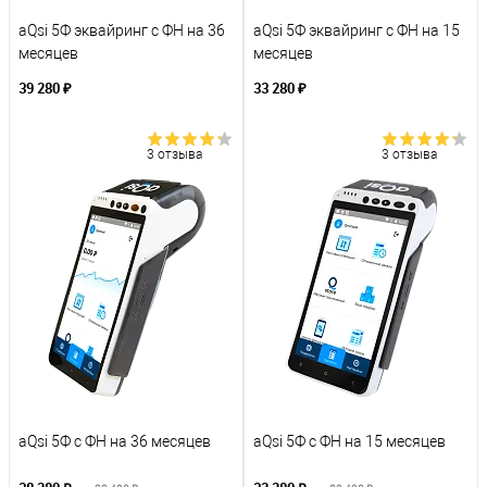
aQsi 5Ф эквайринг c ФН на 36
aQsi 5Ф эквайринг c ФН на 15
месяцев
месяцев
39 280 ₽
33 280 ₽
В корзину
В корзину
3 отзыва
3 отзыва
К сравнению
К сравнению
В избранное
В избранное
В наличии
В наличии
aQsi 5Ф с ФН на 36 месяцев
aQsi 5Ф с ФН на 15 месяцев