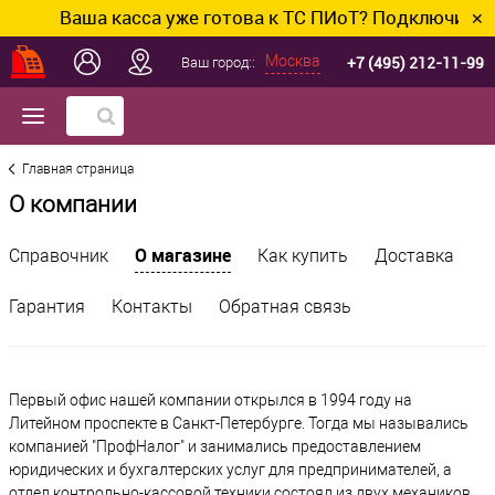
Ваша касса уже готова к ТС ПИоТ? Подключим и н
✕
+7 (495) 212-11-99
Москва
Ваш город::
Главная страница
О компании
О магазине
Справочник
Как купить
Доставка
Гарантия
Контакты
Обратная связь
Первый офис нашей компании открылся в 1994 году на
Литейном проспекте в Санкт-Петербурге. Тогда мы назывались
компанией "ПрофНалог" и занимались предоставлением
юридических и бухгалтерских услуг для предпринимателей, а
отдел контрольно-кассовой техники состоял из двух механиков