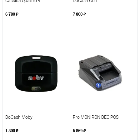
Cassida Quattro V
DoCash Golf
6 780 ₽
7 800 ₽
DoCash Moby
Pro MONIRON DEC POS
1 800 ₽
6 869 ₽