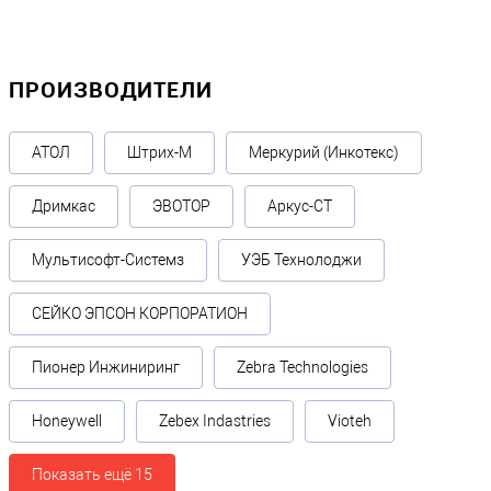
ПРОИЗВОДИТЕЛИ
АТОЛ
Штрих-М
Меркурий (Инкотекс)
Дримкас
ЭВОТОР
Аркус-СТ
Мультисофт-Системз
УЭБ Технолоджи
СЕЙКО ЭПСОН КОРПОРАТИОН
Пионер Инжиниринг
Zebra Technologies
Honeywell
Zebex Indastries
Vioteh
Показать ещё 15