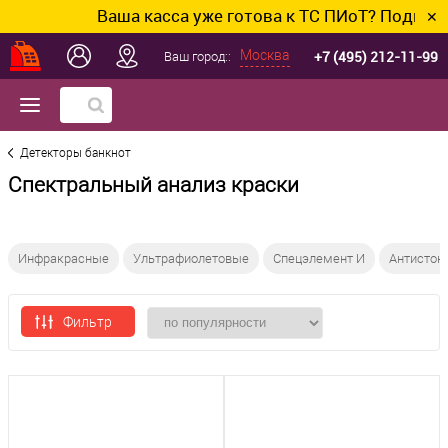
Ваша касса уже готова к ТС ПИоТ? Подключим и
✕
+7 (495) 212-11-99
Москва
Ваш город::
Детекторы банкнот
Спектральный анализ краски
Инфракрасные
Ультрафиолетовые
Спецэлемент И
Антисток
Фильтр