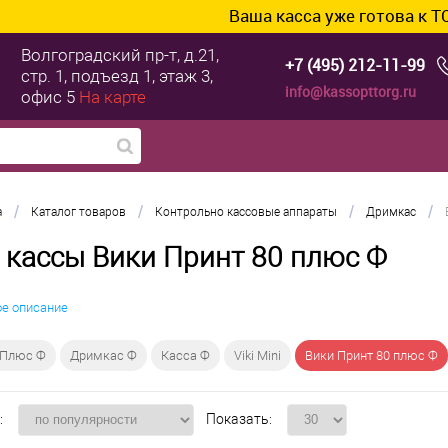
Ваша касса уже готова к ТС ПИо
Волгоградский пр-т, д.21,
+7 (495) 212-11-99
стр. 1, подъезд 1, этаж 3,
info@kassopttorg.ru
офис 5
На карте
/
/
/
/
а
Каталог товаров
Контрольно кассовые аппараты
Дримкас
 кассы Вики Принт 80 плюс Ф
ое описание
 Плюс Ф
Дримкас Ф
Касса Ф
Viki Mini
Вики Принт 80 плюс Ф
:
Показать: