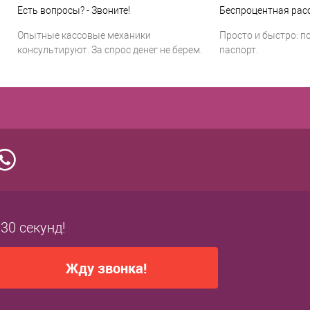
Есть вопросы? - Звоните!
Беспроцентная расс
Опытные кассовые механики
Просто и быстро: п
консультируют. За спрос денег не берем.
паспорт.
 30 секунд!
Жду звонка!