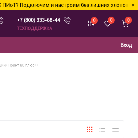
Т? Подключим и настроим без лишних хлопот.
✕
+7 (800) 333-68-44
0
0
0
ТЕХПОДДЕРЖКА
Вход
Вики Принт 80 плюс Ф