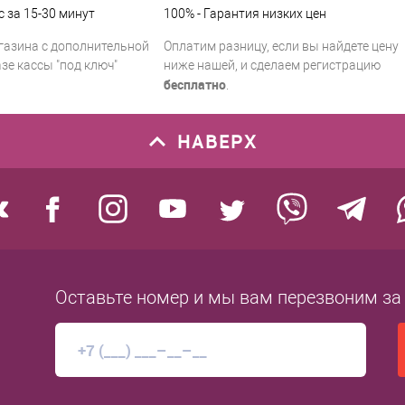
с за 15-30 минут
100% - Гарантия низких цен
газина с дополнительной
Оплатим разницу, если вы найдете цену
зе кассы "под ключ"
ниже нашей, и сделаем регистрацию
бесплатно
.
НАВЕРХ
Оставьте номер
и мы вам перезвоним
за