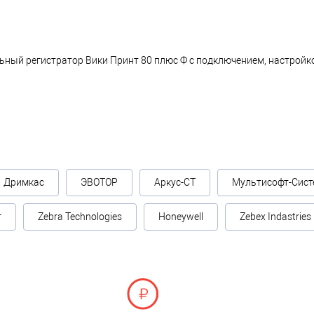
ьный регистратор Вики Принт 80 плюс Ф с подключением, настройко
Дримкас
ЭВОТОР
Аркус-СТ
Мультисофт-Сист
г
Zebra Technologies
Honeywell
Zebex Indastries