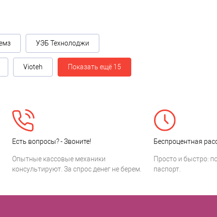
емз
УЭБ Технолоджи
Vioteh
Показать ещё 15
Есть вопросы? - Звоните!
Беспроцентная расс
Опытные кассовые механики
Просто и быстро: п
консультируют. За спрос денег не берем.
паспорт.