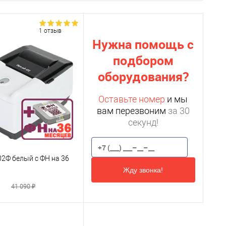
1 отзыв
Нужна помощь с
подбором
оборудования?
Оставьте номер
и мы
вам перезвоним
за 30
секунд!
2Ф белый с ФН на 36
Жду звонка!
₽
41 090 ₽