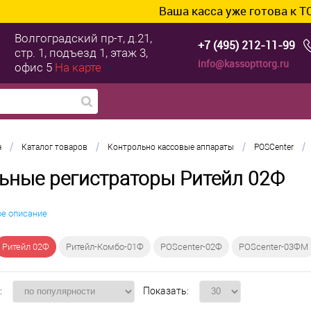
Ваша касса уже готова к ТС ПИоТ
Волгоградский пр-т, д.21,
+7 (495) 212-11-99
стр. 1, подъезд 1, этаж 3,
info@kassopttorg.ru
офис 5
На карте
/
/
/
/
а
Каталог товаров
Контрольно кассовые аппараты
POSCenter
ьные регистраторы Ритейл 02Ф
ое описание
Ритейл 02Ф
Ритейл-Комбо-01Ф
POScenter-02Ф
POScenter-03ФM
:
Показать: