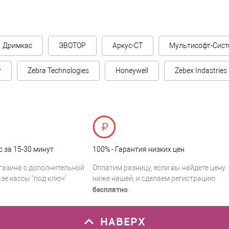
Дримкас
ЭВОТОР
Аркус-СТ
Мультисофт-Сист
г
Zebra Technologies
Honeywell
Zebex Indastries
с за 15-30 минут
100% - Гарантия низких цен
газина с дополнительной
Оплатим разницу, если вы найдете цену
зе кассы "под ключ"
ниже нашей, и сделаем регистрацию
бесплатно
.
НАВЕРХ