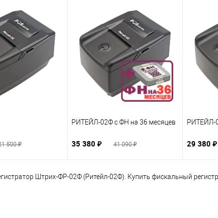
РИТЕЙЛ-02Ф с ФН на 36 месяцев
РИТЕЙЛ-0
35 380 ₽
29 380 
21 500 ₽
41 090 ₽
гистратор Штрих-ФР-02Ф (Ритейл-02Ф). Купить фискальный регистр