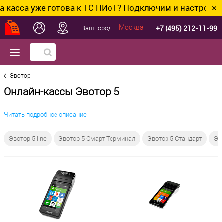
уже готова к ТС ПИоТ? Подключим и настроим без лиш
✕
+7 (495) 212-11-99
Москва
Ваш город::
Эвотор
Онлайн-кассы Эвотор 5
Читать подробное описание
Эвотор 5 line
Эвотор 5 Смарт Терминал
Эвотор 5 Стандарт
Эв