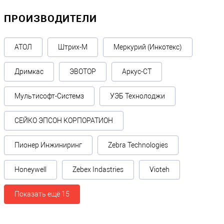
ПРОИЗВОДИТЕЛИ
АТОЛ
Штрих-М
Меркурий (Инкотекс)
Дримкас
ЭВОТОР
Аркус-СТ
Мультисофт-Системз
УЭБ Технолоджи
СЕЙКО ЭПСОН КОРПОРАТИОН
Пионер Инжиниринг
Zebra Technologies
Honeywell
Zebex Indastries
Vioteh
Показать ещё 15