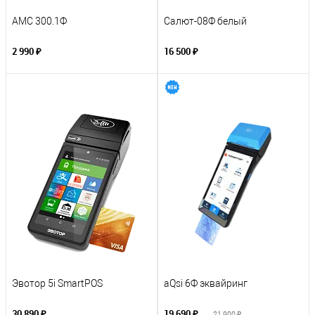
АМС 300.1Ф
Салют-08Ф белый
2 990 ₽
16 500 ₽
Эвотор 5i SmartPOS
aQsi 6Ф эквайринг
30 890 ₽
19 690 ₽
21 900 ₽