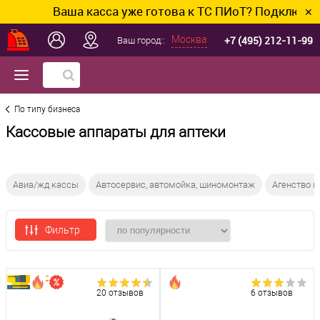
Ваша касса уже готова к ТС ПИоТ? Подключим и наст
✕
+7 (495) 212-11-99
Москва
Ваш город::
По типу бизнеса
Кассовые аппараты для аптеки
Авиа/жд кассы
Автосервис, автомойка, шиномонтаж
Агенство 
Фильтр
20 отзывов
6 отзывов