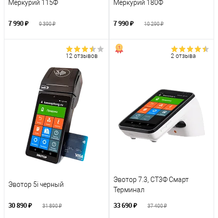
Меркурий 115Ф
Меркурий 180Ф
7 990 ₽
7 990 ₽
9 390 ₽
10 290 ₽
12 отзывов
2 отзыва
Эвотор 7.3, СТ3Ф Смарт
Эвотор 5i черный
Терминал
30 890 ₽
33 690 ₽
31 890 ₽
37 400 ₽