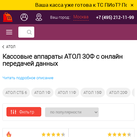
Ваша касса уже готова к ТС ПИоТ? Подключ
✕
+7 (495) 212-11-99
Москва
Ваш город::
АТОЛ
Кассовые аппараты АТОЛ 30Ф с онлайн
передачей данных
Читать подробное описание
АТОЛ СТБ 6
АТОЛ 1Ф
АТОЛ 11Ф
АТОЛ 15Ф
АТОЛ 20Ф
А
Фильтр