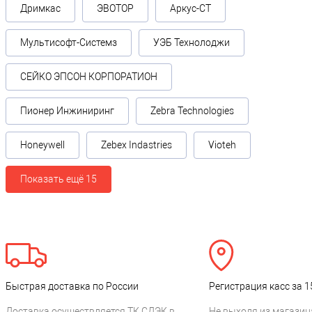
Дримкас
ЭВОТОР
Аркус-СТ
Мультисофт-Системз
УЭБ Технолоджи
СЕЙКО ЭПСОН КОРПОРАТИОН
Пионер Инжиниринг
Zebra Technologies
Honeywell
Zebex Indastries
Vioteh
Показать ещё 15
Быстрая доставка по России
Регистрация касс за 1
Доставка осуществляется ТК СДЭК в
Не выходя из магазин