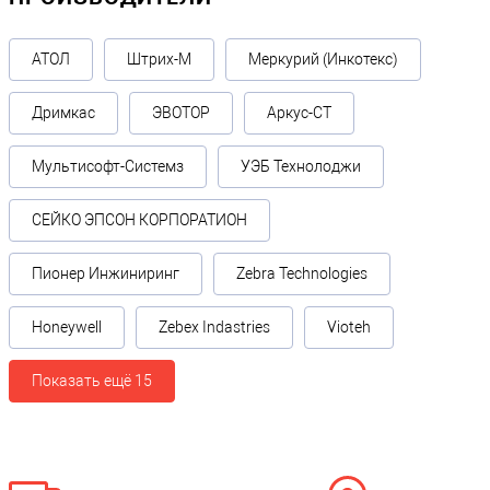
АТОЛ
Штрих-М
Меркурий (Инкотекс)
Дримкас
ЭВОТОР
Аркус-СТ
Мультисофт-Системз
УЭБ Технолоджи
СЕЙКО ЭПСОН КОРПОРАТИОН
Пионер Инжиниринг
Zebra Technologies
Honeywell
Zebex Indastries
Vioteh
Показать ещё 15