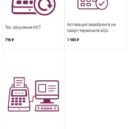
Активация эквайринга на
Тех. обнуление ККТ
смарт-терминале aQsi
790 ₽
1 980 ₽