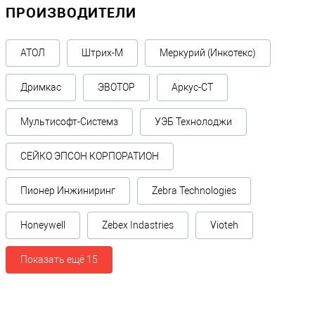
ПРОИЗВОДИТЕЛИ
АТОЛ
Штрих-М
Меркурий (Инкотекс)
Дримкас
ЭВОТОР
Аркус-СТ
Мультисофт-Системз
УЭБ Технолоджи
СЕЙКО ЭПСОН КОРПОРАТИОН
Пионер Инжиниринг
Zebra Technologies
Honeywell
Zebex Indastries
Vioteh
Показать ещё 15