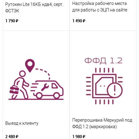
Настройка рабочего места
Рутокен Lite 16КБ ндв4, серт.
для работы с ЭЦП на сайте
ФСТЭК
ФНС (nalog.gov.ru)
1 790 ₽
1 490 ₽
Перепрошивка Меркурий под
Выезд к клиенту
ФФД 1.2 (маркировка)
2 480 ₽
1 980 ₽