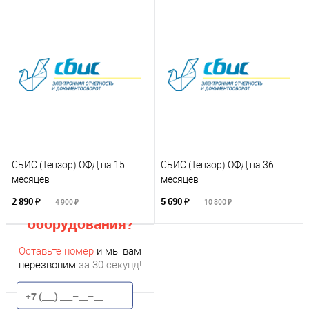
СБИС (Тензор) ОФД на 15
СБИС (Тензор) ОФД на 36
месяцев
месяцев
Нужна помощь с
подбором
2 890 ₽
5 690 ₽
4 900 ₽
10 800 ₽
оборудования?
Оставьте номер
и мы вам
перезвоним
за 30 секунд!