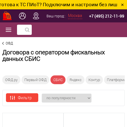
това к ТС ПИоТ? Подключим и настроим без лишних хл
✕
+7 (495) 212-11-99
Москва
Ваш город::
ОФД
Договора с оператором фискальных
данных СБИС
ОФД.ру
Первый ОФД
СБИС
Яндекс
Контур
Платформа
Фильтр