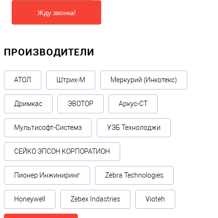
Жду звонка!
ПРОИЗВОДИТЕЛИ
АТОЛ
Штрих-М
Меркурий (Инкотекс)
Дримкас
ЭВОТОР
Аркус-СТ
Мультисофт-Системз
УЭБ Технолоджи
СЕЙКО ЭПСОН КОРПОРАТИОН
Пионер Инжиниринг
Zebra Technologies
Honeywell
Zebex Indastries
Vioteh