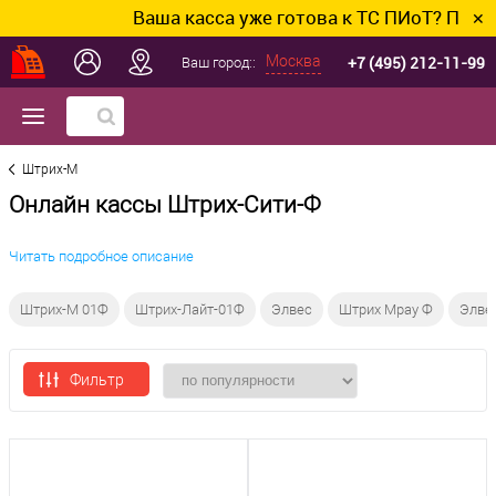
Ваша касса уже готова к ТС ПИоТ? Подклю
✕
+7 (495) 212-11-99
Москва
Ваш город::
Штрих-М
Онлайн кассы Штрих-Сити-Ф
Читать подробное описание
Штрих-М 01Ф
Штрих-Лайт-01Ф
Элвес
Штрих Mpay Ф
Элве
Фильтр