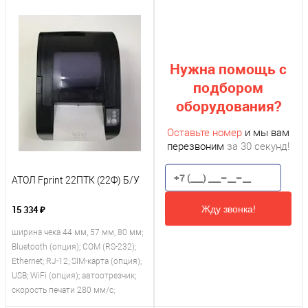
Нужна помощь с
подбором
оборудования?
Оставьте номер
и мы вам
перезвоним
за 30 секунд!
АТОЛ Fprint 22ПТК (22Ф) Б/У
Жду звонка!
15 334 ₽
ширина чека 44 мм, 57 мм, 80 мм;
Bluetooth (опция); COM (RS-232);
Ethernet; RJ-12; SIM-карта (опция);
USB; WiFi (опция); автоотрезчик;
скорость печати 280 мм/с;