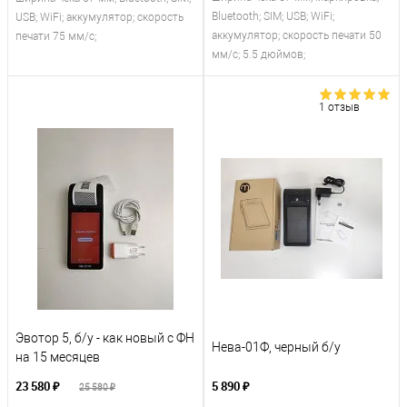
Bluetooth; SIM; USB; WiFi;
USB; WiFi; аккумулятор; скорость
аккумулятор; скорость печати 50
печати 75 мм/с;
мм/с; 5.5 дюймов;
1 отзыв
Эвотор 5, б/у - как новый с ФН
Нева-01Ф, черный б/у
на 15 месяцев
23 580 ₽
5 890 ₽
25 580 ₽