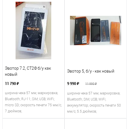
Эвотор 7.2, СТ2Ф б/у как
Эвотор 5, б/у - как новый
новый
11 790 ₽
9 990 ₽
11 990 ₽
ширина чека 57 мм; маркировка;
ширина чека 57 мм; маркировка;
Bluetooth; RJ-11; SIM; USB; WiFi;
Bluetooth; SIM; USB; WiFi;
micro SD; скорость печати 75 мм/с;
аккумулятор; скорость печати 50
7 дюймов;
мм/с; 5.5 дюймов;