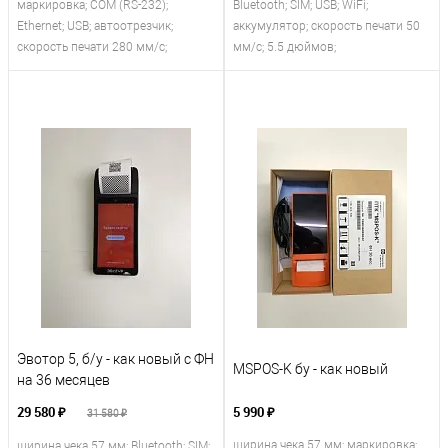
маркировка; COM (RS-232);
Bluetooth; SIM; USB; WiFi;
Ethernet; USB; автоотрезчик;
аккумулятор; скорость печати 50
скорость печати 280 мм/с;
мм/с; 5.5 дюймов;
Эвотор 5, б/у - как новый с ФН
MSPOS-K бу - как новый
на 36 месяцев
29 580 ₽
5 990 ₽
31 580 ₽
ширина чека 57 мм; маркировка;
ширина чека 57 мм; Bluetooth; SIM;