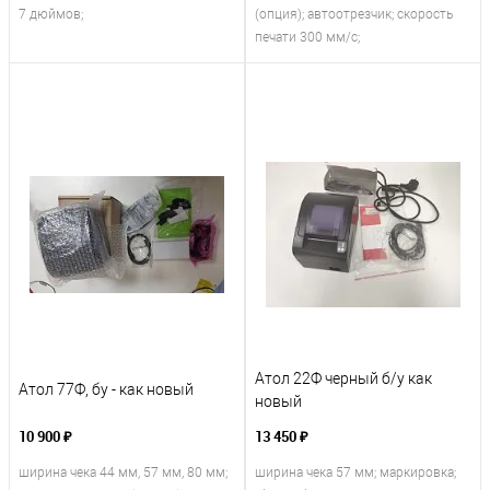
7 дюймов;
(опция); автоотрезчик; скорость
печати 300 мм/с;
Атол 22Ф черный б/у как
Атол 77Ф, бу - как новый
новый
10 900 ₽
13 450 ₽
ширина чека 44 мм, 57 мм, 80 мм;
ширина чека 57 мм; маркировка;