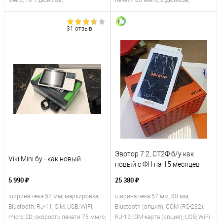
мм/с; 10.1 дюймов;
печати 80 мм/с; 8 дюймов;
31 отзыв
Эвотор 7.2, СТ2Ф б/у как
Viki Mini бу - как новый
новый с ФН на 15 месяцев
5 990 ₽
25 380 ₽
ширина чека 57 мм; маркировка;
ширина чека 57 мм, 80 мм;
Bluetooth; RJ-11; SIM; USB; WiFi;
Bluetooth (опция); COM (RS-232);
micro SD; скорость печати 75 мм/с;
RJ-12; SIM-карта (опция); USB; WiFi