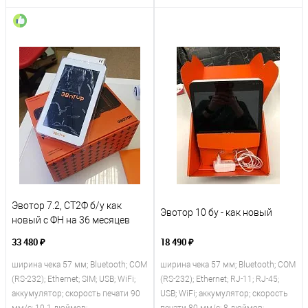
Эвотор 7.2, СТ2Ф б/у как
Эвотор 10 бу - как новый
новый с ФН на 36 месяцев
33 480 ₽
18 490 ₽
ширина чека 57 мм; Bluetooth; COM
ширина чека 57 мм; Bluetooth; COM
(RS-232); Ethernet; SIM; USB; WiFi;
(RS-232); Ethernet; RJ-11; RJ-45;
аккумулятор; скорость печати 90
USB; WiFi; аккумулятор; скорость