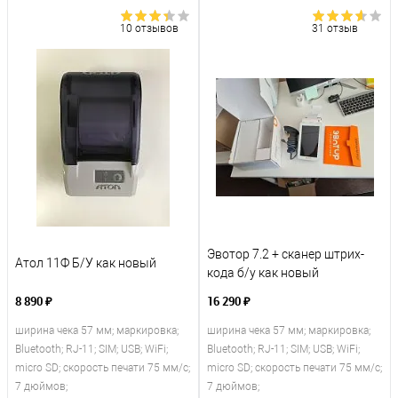
10 отзывов
31 отзыв
Эвотор 7.2 + сканер штрих-
Атол 11Ф Б/У как новый
кода б/у как новый
8 890 ₽
16 290 ₽
ширина чека 57 мм; маркировка;
ширина чека 57 мм; маркировка;
Bluetooth; RJ-11; SIM; USB; WiFi;
Bluetooth; RJ-11; SIM; USB; WiFi;
micro SD; скорость печати 75 мм/с;
micro SD; скорость печати 75 мм/с;
7 дюймов;
7 дюймов;