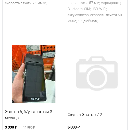
ширина чека 57 мм; маркировка;
скорость печати 75 мм/с;
Bluetooth; SIM; USB; WiFi;
аккумулятор; скорость печати 50
мм/с; 5.5 дюймов;
Эвотор 5, б/у, гарантия 3
Скупка Эвотор 7.2
месяца
9 990 ₽
6 000 ₽
11 990 ₽