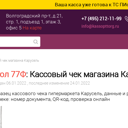
Ваша касса уже готова к ТС ПИоТ? Подклю
Волгоградский пр-т, д.21,
+7 (495) 212-11-99
стр. 1, подъезд 1, этаж 3,
info@kassopttorg.ru
офис 5
На карте
й чек магазина Карусель
тол 77Ф
: Кассовый чек магазина К
дан
06.01.2022
, последнее изменение 24.01.2022
азец кассового чека гипермаркета Карусель, данные и
чеке: номер документа, QR-код, проверка онлайн