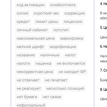
4. Н
код активации
комбооплата
копия
короткий чек
коррекция
В на
обяз
кредит
лимит цены
лицензия
5. Ц
личный кабинет
логотип
Цена
максимальная цена
маркировка
мелкий шрифт
модификация
6. Н
название
наличные
налог
Нало
нек
налоги
наценка
не включается
7. 
некорректная цена
не находит ФР
не отвечает
не печатает
Букв
не реагирует
несколько позиций
8. Ц
нет бумаги
нет связи
Цена
нефискальный