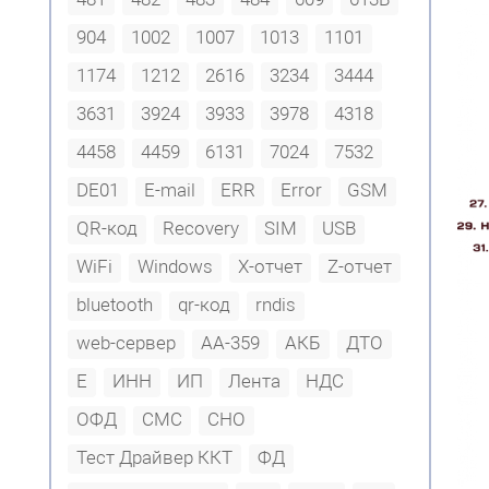
904
1002
1007
1013
1101
1174
1212
2616
3234
3444
3631
3924
3933
3978
4318
4458
4459
6131
7024
7532
DE01
E-mail
ERR
Error
GSM
QR-код
Recovery
SIM
USB
WiFi
Windows
X-отчет
Z-отчет
bluetooth
qr-код
rndis
web-сервер
АА-359
АКБ
ДТО
Е
ИНН
ИП
Лента
НДС
ОФД
СМС
СНО
Тест Драйвер ККТ
ФД