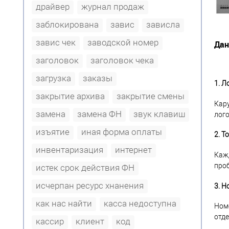
драйвер
журнал продаж
заблокирована
завис
зависла
завис чек
заводской номер
Дан
заголовок
заголовок чека
загрузка
заказы
1. Л
закрытие архива
закрытие смены
Кару
замена
замена ФН
звук клавиш
лого
изъятие
иная форма оплаты
2. Т
инвентаризация
интернет
Кажд
проб
истек срок действия ФН
исчерпан ресурс хнанения
3. Н
как нас найти
касса недоступна
Номе
отде
кассир
клиент
код