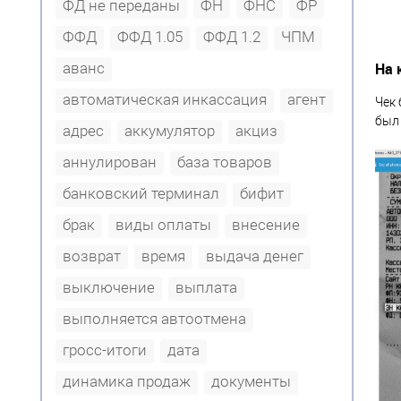
ФД не переданы
ФН
ФНС
ФР
ФФД
ФФД 1.05
ФФД 1.2
ЧПМ
На 
аванс
автоматическая инкассация
агент
Чек 
был 
адрес
аккумулятор
акциз
аннулирован
база товаров
банковский терминал
бифит
брак
виды оплаты
внесение
возврат
время
выдача денег
выключение
выплата
выполняется автоотмена
гросс-итоги
дата
динамика продаж
документы