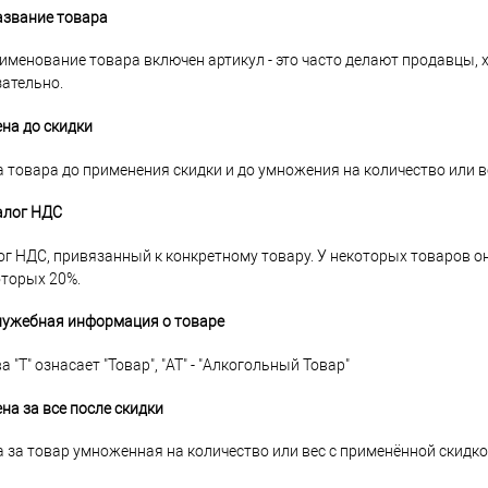
азвание товара
именование товара включен артикул - это часто делают продавцы, х
ательно.
ена до скидки
 товара до применения скидки и до умножения на количество или в
алог НДС
г НДС, привязанный к конкретному товару. У некоторых товаров он 
оторых 20%.
Служебная информация о товаре
а "Т" ознасает "Товар", "AT" - "Алкогольный Товар"
ена за все после скидки
 за товар умноженная на количество или вес с применённой скидко