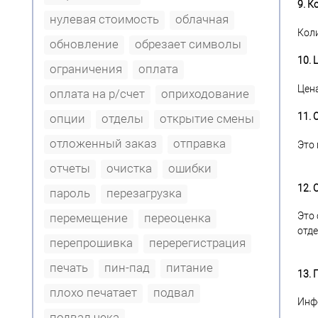
9. К
нулевая стоимость
облачная
Коли
обновление
обрезает символы
10. 
ограничения
оплата
Цена
оплата на р/счет
оприходование
11. 
опции
отделы
открытие смены
отложенный заказ
отправка
Это 
отчеты
очистка
ошибки
12. 
пароль
перезагрузка
Это 
перемещение
переоценка
отде
перепрошивка
перерегистрация
печать
пин-пад
питание
13.
плохо печатает
подвал
Инфо
подвал чека