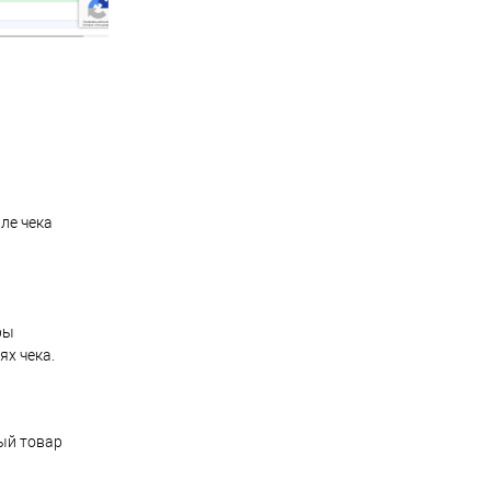
ле чека
ры
ях чека.
дый товар