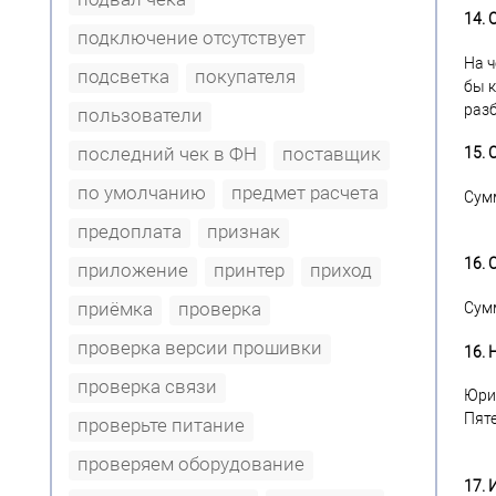
14.
подключение отсутствует
На ч
подсветка
покупателя
бы к
разб
пользователи
последний чек в ФН
поставщик
15.
по умолчанию
предмет расчета
Сумм
предоплата
признак
16.
приложение
принтер
приход
приёмка
проверка
Сумм
проверка версии прошивки
16. 
проверка связи
Юрид
Пяте
проверьте питание
проверяем оборудование
17.