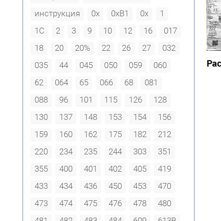
инструкция
0x
0xB1
0х
1
1С
2
3
9
10
12
16
017
18
20
20%
22
26
27
032
Ра
035
44
045
050
059
060
62
064
65
066
68
081
088
96
101
115
126
128
130
137
148
153
154
156
159
160
162
175
182
212
220
234
235
244
303
351
355
400
401
402
405
419
433
434
436
450
453
470
473
474
475
476
478
480
481
482
483
484
609
613В