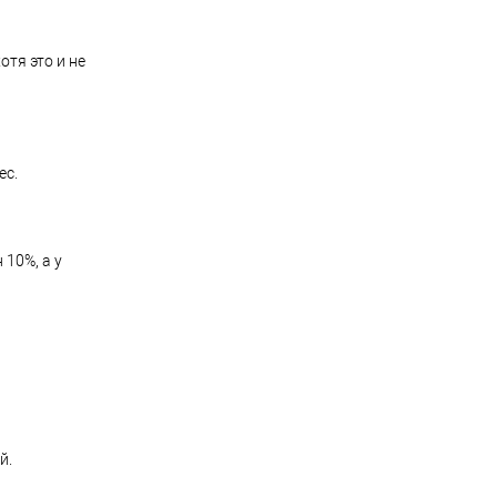
отя это и не
ес.
10%, а у
й.