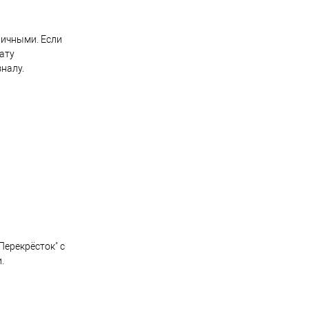
личными. Если
ату
зналу.
Перекрёсток" с
.