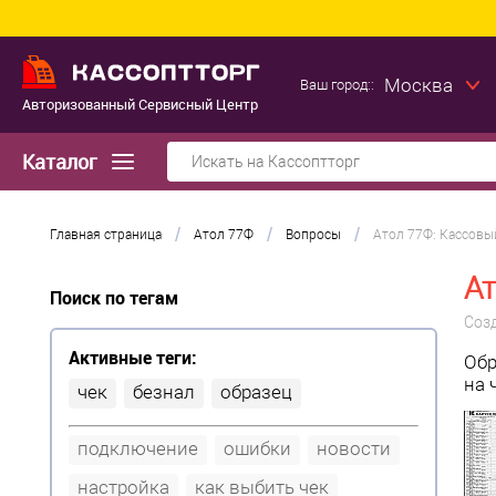
Москва
Ваш город::
Авторизованный Сервисный Центр
Каталог
/
/
/
Главная страница
Атол 77Ф
Вопросы
Атол 77Ф: Кассовы
А
Поиск по тегам
Соз
Активные теги:
Обр
на 
чек
безнал
образец
подключение
ошибки
новости
настройка
как выбить чек