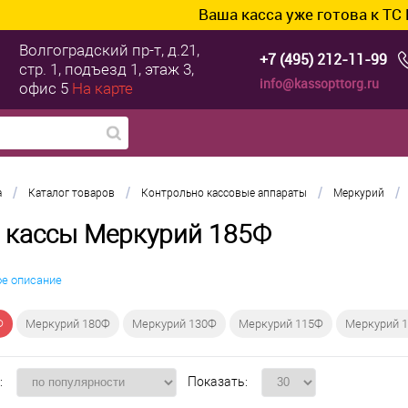
Ваша касса уже готова к ТС ПИоТ?
Волгоградский пр-т, д.21,
+7 (495) 212-11-99
стр. 1, подъезд 1, этаж 3,
info@kassopttorg.ru
офис 5
На карте
/
/
/
/
а
Каталог товаров
Контрольно кассовые аппараты
Меркурий
 кассы Меркурий 185Ф
ое описание
Ф
Меркурий 180Ф
Меркурий 130Ф
Меркурий 115Ф
Меркурий 
:
Показать: