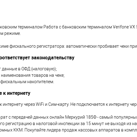
ковским терминалом Работа с банковским терминалом Verifone VX 5
м режиме.
жиме фискального регистратора: автоматически пробивает чеки при
оответствует законодательству
 данные в ОФД (налоговую);
 наименования товаров на чеке;
 фискальным накопителем.
 к интернету
 интернету через WiFi и Сим-карту. Не подключается к интернету чер
рат с передачей данных онлайн Меркурий 185Ф - самый популярный
го регистрацию в налоговой инспекции за 15 минут не выходя из н
омных ККМ. Покупайте лидера продаж кассовых аппаратов в комплек