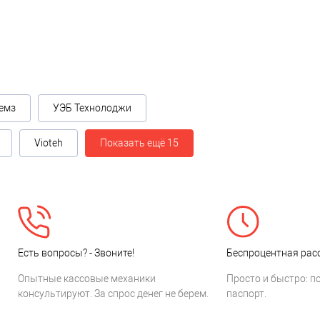
емз
УЭБ Технолоджи
Vioteh
Показать ещё 15
Есть вопросы? - Звоните!
Беспроцентная расс
Опытные кассовые механики
Просто и быстро: п
консультируют. За спрос денег не берем.
паспорт.