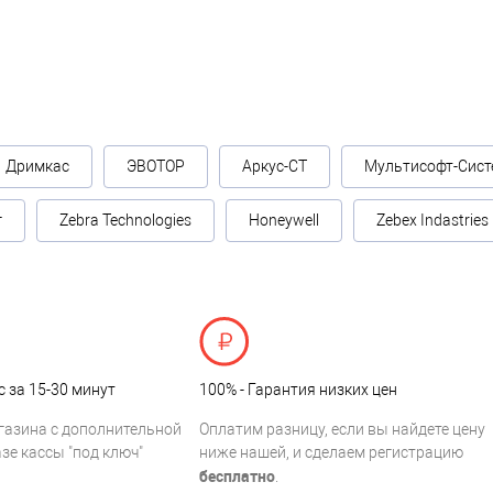
Дримкас
ЭВОТОР
Аркус-СТ
Мультисофт-Сист
г
Zebra Technologies
Honeywell
Zebex Indastries
с за 15-30 минут
100% - Гарантия низких цен
газина с дополнительной
Оплатим разницу, если вы найдете цену
зе кассы "под ключ"
ниже нашей, и сделаем регистрацию
бесплатно
.