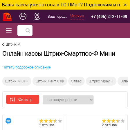
ша касса уже готова к ТС ПИоТ? Подключим и настрои
✕
+7 (495) 212-11-99
Москва
Ваш город::
Штрих-М
Онлайн кассы Штрих-Смартпос-Ф Мини
Читать подробное описание
Штрих-М 01Ф
Штрих-Лайт-01Ф
Элвес
Штрих Mpay Ф
Элве
Фильтр
2 отзыва
2 отзыва