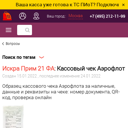
Ваша касса уже готова к ТС ПИоТ? Подключим и н
✕
+7 (495) 212-11-99
Москва
Ваш город::
Вопросы
Поиск по тегам
Искра Прим 21 ФА
: Кассовый чек Аэрофлот
Создан
15.01.2022
, последнее изменение 24.01.2022
Образец кассового чека Аэрофлота за наличные,
данные и реквизиты на чеке: номер документа, QR-
код, проверка онлайн