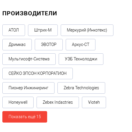
ПРОИЗВОДИТЕЛИ
АТОЛ
Штрих-М
Меркурий (Инкотекс)
Дримкас
ЭВОТОР
Аркус-СТ
Мультисофт-Системз
УЭБ Технолоджи
СЕЙКО ЭПСОН КОРПОРАТИОН
Пионер Инжиниринг
Zebra Technologies
Honeywell
Zebex Indastries
Vioteh
Показать ещё 15