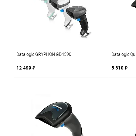
Datalogic GRYPHON GD4590
Datalogic Q
12 499 ₽
5 310 ₽
В корзину
Купить в 1 клик
В избранное
Купить в 
К сравнению
Под заказ
К сравне