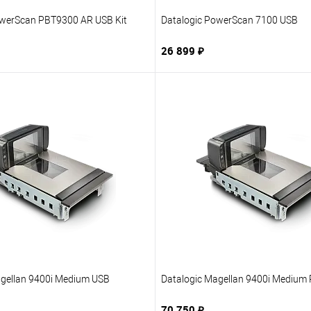
owerScan PBT9300 AR USB Kit
Datalogic PowerScan 7100 USB
26 899 ₽
В корзину
В корзину
1 клик
В избранное
Купить в 1 клик
В из
нию
Под заказ
К сравнению
Под 
agellan 9400i Medium USB
Datalogic Magellan 9400i Medium
70 750 ₽