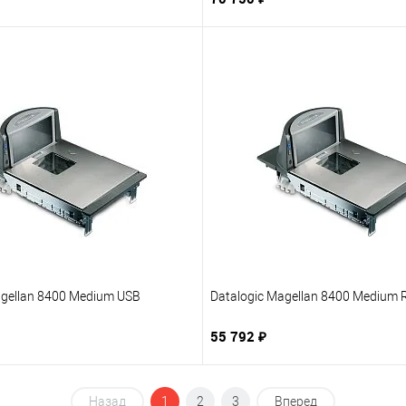
В корзину
В корзину
1 клик
В избранное
Купить в 1 клик
В из
нию
Под заказ
К сравнению
Под 
agellan 8400 Medium USB
Datalogic Magellan 8400 Medium 
55 792 ₽
В корзину
В корзину
Назад
1
2
3
Вперед