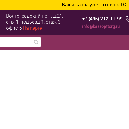
Ваша касса уже готова к ТС ПИоТ? Под
Волгоградский пр-т, д.21,
+7 (495) 212-11-99
стр. 1, подъезд 1, этаж 3,
info@kassopttorg.ru
офис 5
На карте