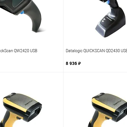
uickScan QW2420 USB
Datalogic QUICKSCAN QD2430 US
8 936 ₽
В корзину
В корзину
1 клик
В избранное
Купить в 1 клик
В из
нию
Под заказ
К сравнению
Под 