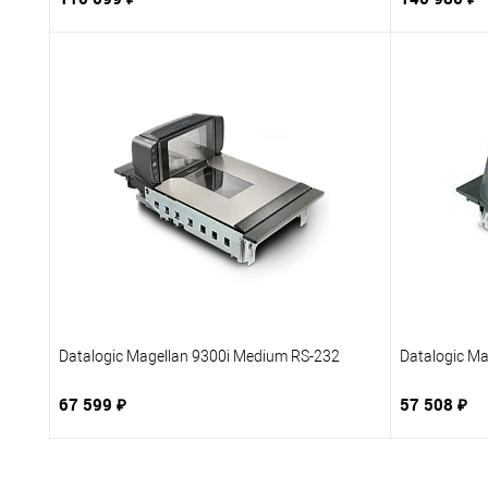
В корзину
Купить в 1 клик
В избранное
Купить в 
К сравнению
Под заказ
К сравне
Datalogic Magellan 9300i Medium RS-232
Datalogic M
67 599 ₽
57 508 ₽
В корзину