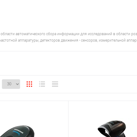
в области автоматического сбора информации для исследований в области ро
астотной аппаратуры, детекторов движения - сенсоров, измерительной аппар