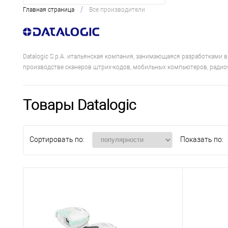
/
Главная страница
Все производители
Datalogic S.p.A. итальянская компания, занимающаяся разработками 
производстве сканеров штрих-кодов, мобильных компьютеров, радиоч
Товары Datalogic
Сортировать по:
Показать по: