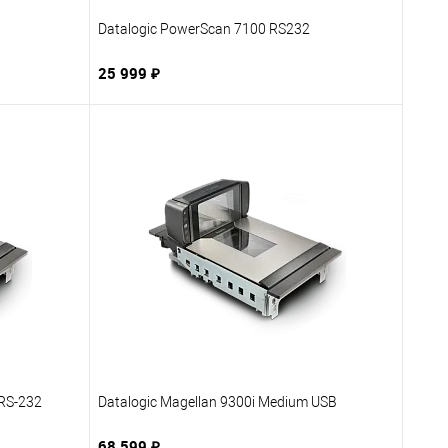
Datalogic PowerScan 7100 RS232
25 999 ₽
В корзину
бранное
Купить в 1 клик
В избранное
заказ
К сравнению
Под заказ
 RS-232
Datalogic Magellan 9300i Medium USB
68 599 ₽