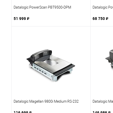
Datalogic PowerScan PBT9500-DPM
Datalogic P
51 999 ₽
68 750 ₽
В корзину
Купить в 1 клик
В избранное
Купить в 
К сравнению
Под заказ
К сравне
Datalogic Magellan 9800i Medium RS-232
Datalogic M
116 699 ₽
146 986 ₽