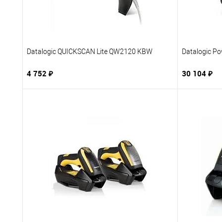
Datalogic QUICKSCAN Lite QW2120 KBW
Datalogic P
4 752 ₽
30 104 ₽
В корзину
Купить в 1 клик
В избранное
Купить в 
К сравнению
Под заказ
К сравне