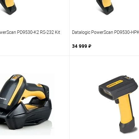
owerScan PD9530-K2 RS-232 Kit
Datalogic PowerScan PD9530-HPK
34 999 ₽
В корзину
В корзину
1 клик
В избранное
Купить в 1 клик
В из
нию
Под заказ
К сравнению
Под 