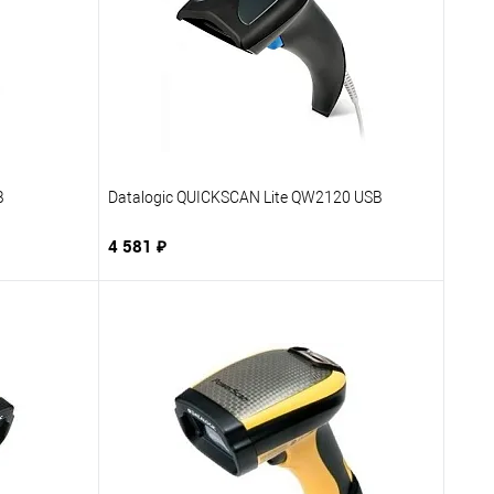
B
Datalogic QUICKSCAN Lite QW2120 USB
4 581 ₽
В корзину
бранное
Купить в 1 клик
В избранное
заказ
К сравнению
Под заказ