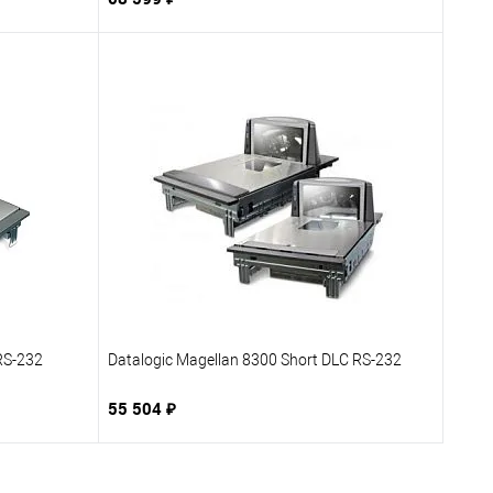
В корзину
бранное
Купить в 1 клик
В избранное
заказ
К сравнению
Под заказ
RS-232
Datalogic Magellan 8300 Short DLC RS-232
55 504 ₽
В корзину