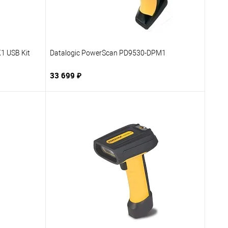
1 USB Kit
Datalogic PowerScan PD9530-DPM1
33 699 ₽
В корзину
бранное
Купить в 1 клик
В избранное
заказ
К сравнению
Под заказ