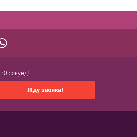
бранное
Купить в 1 клик
В избранное
заказ
К сравнению
Под заказ
 30 секунд!
Жду звонка!