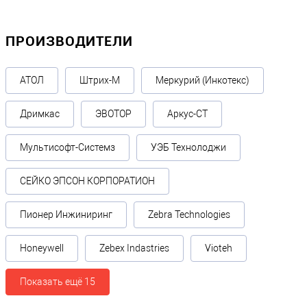
ПРОИЗВОДИТЕЛИ
АТОЛ
Штрих-М
Меркурий (Инкотекс)
Дримкас
ЭВОТОР
Аркус-СТ
Мультисофт-Системз
УЭБ Технолоджи
СЕЙКО ЭПСОН КОРПОРАТИОН
Пионер Инжиниринг
Zebra Technologies
Honeywell
Zebex Indastries
Vioteh
Показать ещё 15