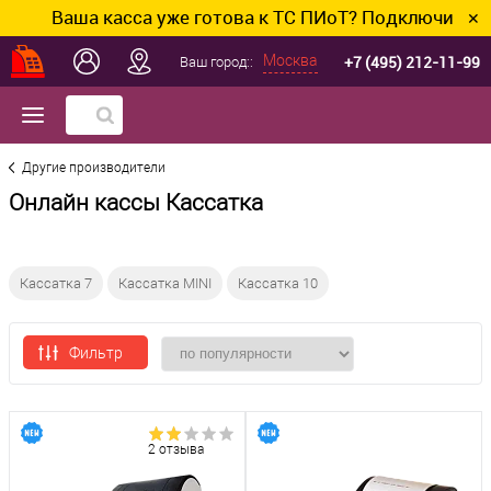
Ваша касса уже готова к ТС ПИоТ? Подключим и наст
✕
+7 (495) 212-11-99
Москва
Ваш город::
Другие производители
Онлайн кассы Кассатка
Кассатка 7
Кассатка MINI
Кассатка 10
Фильтр
2 отзыва