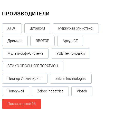
ПРОИЗВОДИТЕЛИ
АТОЛ
Штрих-М
Меркурий (Инкотекс)
Дримкас
ЭВОТОР
Аркус-СТ
Мультисофт-Системз
УЭБ Технолоджи
СЕЙКО ЭПСОН КОРПОРАТИОН
Пионер Инжиниринг
Zebra Technologies
Honeywell
Zebex Indastries
Vioteh
Показать ещё 15