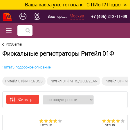
Ваша касса уже готова к ТС ПИоТ? Подключим и на
✕
+7 (495) 212-11-99
Москва
Ваш город::
POSCenter
Фискальные регистраторы Ритейл 01Ф
Читать подробное описание
Ритейл-01ФM RS/USB
Ритейл-01ФМ RS/USB/2LAN
Ритейл-01ФМ 
Фильтр
1 отзыв
1 отзыв