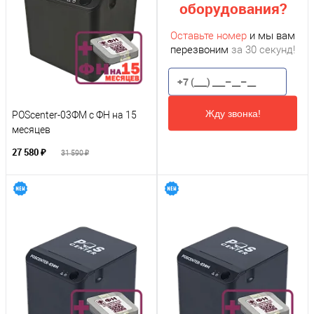
оборудования?
Оставьте номер
и мы вам
перезвоним
за 30 секунд!
Жду звонка!
POScenter-03ФM с ФН на 15
месяцев
27 580 ₽
31 590 ₽