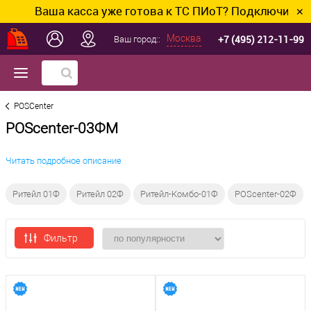
Ваша касса уже готова к ТС ПИоТ? Подключим и нас
✕
+7 (495) 212-11-99
Москва
Ваш город::
POSCenter
POScenter-03ФM
Читать подробное описание
Ритейл 01Ф
Ритейл 02Ф
Ритейл-Комбо-01Ф
POScenter-02Ф
Фильтр