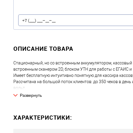
ОПИСАНИЕ ТОВАРА
Стационарный, но со встроенным аккумулятором, кассовый 
встроенным сканером 2D, блоком УТН для работы с ЕГАИС и 
Имеет бесплатную интуитивно понятную для кассира кассов
Рассчитана на большой поток клиентов: до 350 чеков в день 
вольт.
Рекомендуем почти для всех видов деятельности вместо Эво
Развернуть
аккумулятор, Ethernet-порт и более современный внешний ви
Дополнительно легко подключить: денежный ящик, банковский
При работе без ФН подойдет для плательщиков ЕНВД и патен
ХАРАКТЕРИСТИКИ:
кассовый аппарат, но возможно он понадобится в будущем.
Уникальные характеристики и функционал