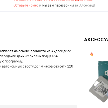
Оставьте номер
и мы вам перезвоним
за 30 секунд!
АКСЕСС
аппарат на основе планшета на Андроиде со
передачей данных онлайн под ФЗ-54.
ую программу.
и автономную работу до 14 часов без сети 220
тор 7.2, если необходим встроенный
д.
 терминал, весы, принтер этикеток и др.
та, кому необязательно устанавливать