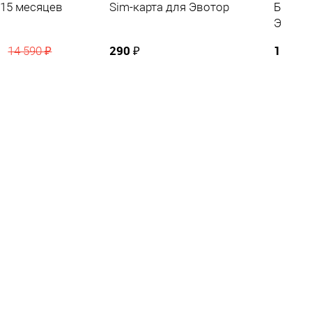
 15 месяцев
Sim-карта для Эвотор
Блок п
Эвотор
290 ₽
1 590 
14 590 ₽