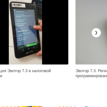
ция Эвотор 7.3 в налоговой
Эвотор 7.3. Рег
ии
программировани