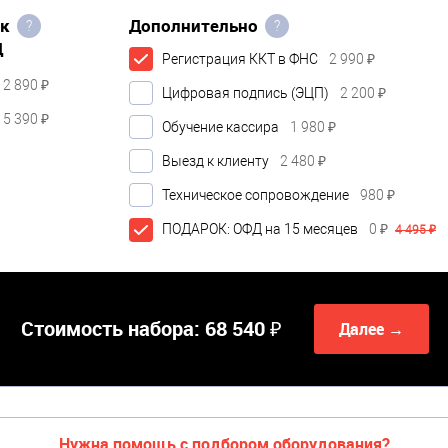
ок
Дополнительно
?
?
Д
Регистрация ККТ в ФНС
2 990 ₽
2 890 ₽
Цифровая подпись (ЭЦП)
2 200 ₽
5 390 ₽
Обучение кассира
1 980 ₽
Выезд к клиенту
2 480 ₽
Техническое сопровождение
980 ₽
ПОДАРОК: ОФД на 15 месяцев
0 ₽
4 495 ₽
Стоимость набора:
68 540 ₽
Далее →
Нужна помощь с подбором оборудования?