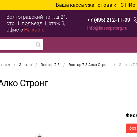
Ваша касса уже готова к ТС ПИоТ? Подключим 
Волгоградский пр-т, д.21,
+7 (495) 212-11-99
стр. 1, подъезд 1, этаж 3,
info@kassopttorg.ru
офис 5
На карте
/
/
/
/
параты
Эвотор
Эвотор 7.3
Эвотор 7.3 Алко Стронг
Эвотор 7.
Алко Стронг
Фис
без