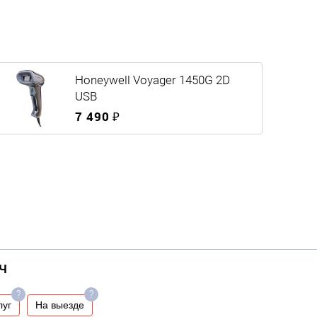
Honeywell Voyager 1450G 2D
USB
7 490 ₽
Ч
?
?
луг
На выезде