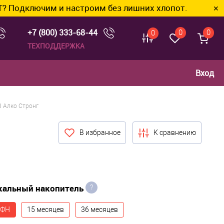
и настроим без лишних хлопот.
✕
+7 (800) 333-68-44
0
0
0
ТЕХПОДДЕРЖКА
Вход
3 Алко Стронг
В избранное
К сравнению
кальный накопитель
?
 ФН
15 месяцев
36 месяцев