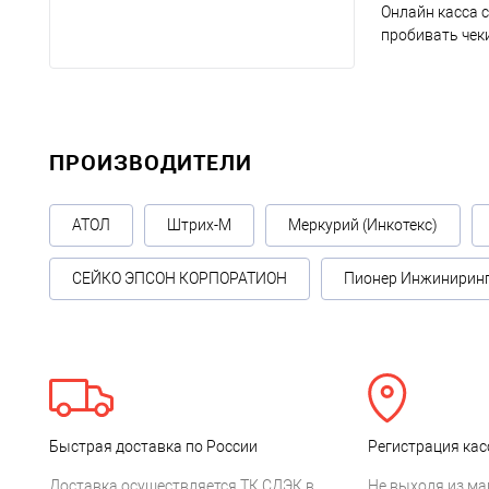
Онлайн касса 
ГУП
(7)
пробивать чек
ПРОИЗВОДИТЕЛИ
АТОЛ
Штрих-М
Меркурий (Инкотекс)
СЕЙКО ЭПСОН КОРПОРАТИОН
Пионер Инжинирин
Быстрая доставка по России
Регистрация кас
Доставка осуществляется ТК СДЭК в
Не выходя из ма