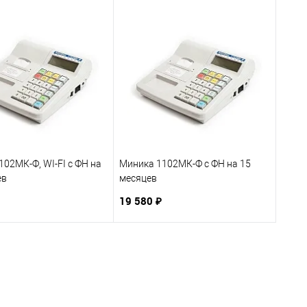
02МК-Ф, WI-FI с ФН на
Миника 1102МК-Ф с ФН на 15
ев
месяцев
19 580 ₽