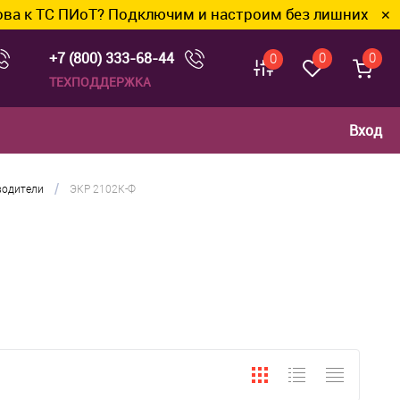
ТС ПИоТ? Подключим и настроим без лишних хлопот.
✕
+7 (800) 333-68-44
0
0
0
ТЕХПОДДЕРЖКА
Вход
/
водители
ЭКР 2102К-Ф