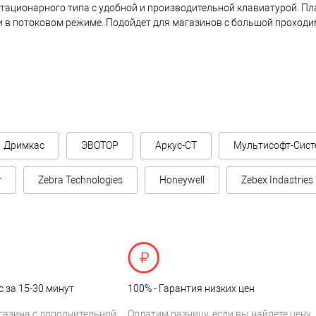
стационарного типа с удобной и производительной клавиатурой. П
и в потоковом режиме. Подойдет для магазинов с большой проходи
Дримкас
ЭВОТОР
Аркус-СТ
Мультисофт-Сист
г
Zebra Technologies
Honeywell
Zebex Indastries
с за 15-30 минут
100% - Гарантия низких цен
газина с дополнительной
Оплатим разницу, если вы найдете цену