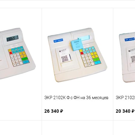
ЭКР 2102К Ф с ФН на 36 месяцев
ЭКР 2102К
26 340 ₽
20 340 ₽