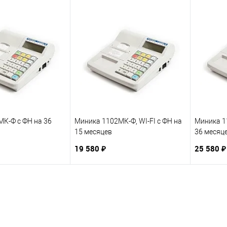
К-Ф с ФН на 36
Миника 1102МК-Ф, WI-FI с ФН на
Миника 11
15 месяцев
36 месяц
19 580 ₽
25 580 ₽