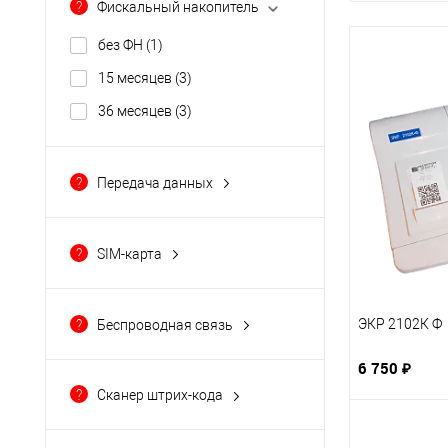
?
Фискальный накопитель
без ФН
(1)
15 месяцев
(3)
36 месяцев
(3)
?
Передача данных
COM (RS-232)
(7)
Ethernet
(7)
?
SIM-карта
SIM
(2)
есть
(2)
WiFi
(4)
дополнительная опция
(3)
ЭКР 2102К Ф
?
Беспроводная связь
нет
(2)
GSM
(2)
6 750 ₽
Wi-Fi
(4)
?
Сканер штрих-кода
1D
(4)