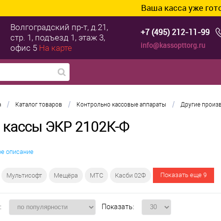
Ваша касса уже готова к 
Волгоградский пр-т, д.21,
+7 (495) 212-11-99
стр. 1, подъезд 1, этаж 3,
info@kassopttorg.ru
офис 5
На карте
/
/
/
а
Каталог товаров
Контрольно кассовые аппараты
Другие произ
 кассы ЭКР 2102К-Ф
ое описание
Показать еще 9
Мультисофт
Мещёра
МТС
Касби 02Ф
:
Показать: