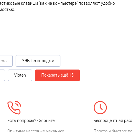
ластиковые клавиши "как на компьютере" позволяют удобно
мостью.
емз
УЭБ Технолоджи
Vioteh
Показать ещё 15
Есть вопросы? - Звоните!
Беспроцентная расс
Опытные кассовые механики
Просто и быстро: п