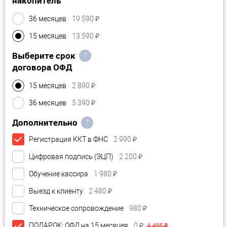
накопитель
36 месяцев
19 590 ₽
15 месяцев
13 590 ₽
Выберите срок
?
договора ОФД
15 месяцев
2 890 ₽
36 месяцев
5 390 ₽
Дополнительно
?
Регистрация ККТ в ФНС
2 990 ₽
Цифровая подпись (ЭЦП)
2 200 ₽
Обучение кассира
1 980 ₽
Выезд к клиенту
2 480 ₽
Техническое сопровождение
980 ₽
ПОДАРОК: ОФД на 15 месяцев
0 ₽
4 495 ₽