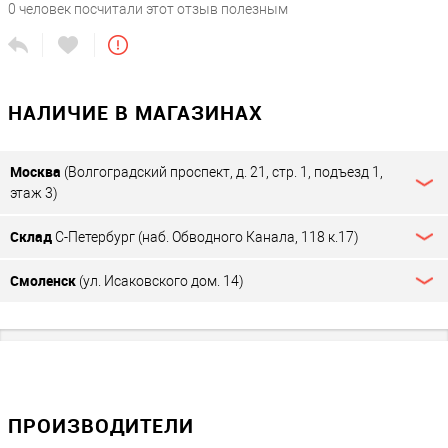
техподдержку придется заплатить, если хочешь решить какую-то
XPRINTE
0
человек посчитали этот отзыв полезным
Тип клавиатуры
?
проблему, но не факт, что еще помогут. Для простого
R XP-
использования вполне подойдет, нет чего-то трудного - добавил
Q200II
сенсорная
товары, выбил чек, закрыл смену.
ZEBRA
GC420D
НАЛИЧИЕ В МАГАЗИНАХ
ZEBRA
GK420D
ZEBRA
Москва
(Волгоградский проспект, д. 21, стр. 1, подъезд 1,
GK420T
этаж 3)
ZEBRA
GX430T
Склад
С-Петербург (наб. Обводного Канала, 118 к.17)
ZEBRA
LP
Смоленск
(ул. Исаковского дом. 14)
2824PLU
S
ZEBRA
TLP
2824
ZEBRA
TLP
ПРОИЗВОДИТЕЛИ
2844