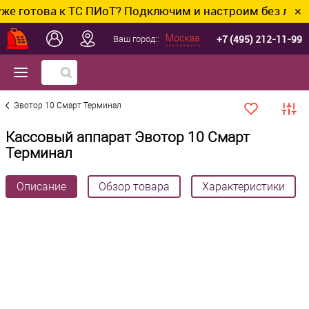
това к ТС ПИоТ? Подключим и настроим без лишних хло
✕
+7 (495) 212-11-99
Москва
Ваш город::
Эвотор 10 Смарт Терминал
Кассовый аппарат Эвотор 10 Смарт
Терминал
Описание
Обзор товара
Характеристики