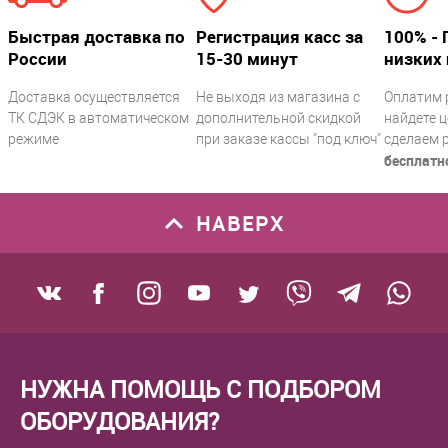
Быстрая доставка по
Регистрация касс за
100% - 
России
15-30 минут
низких 
Доставка осуществляется
Не выходя из магазина с
Оплатим 
ТК СДЭК в автоматическом
дополнительной скидкой
найдете ц
режиме
при заказе кассы "под ключ"
сделаем 
бесплатн
НАВЕРХ
НУЖНА ПОМОЩЬ С ПОДБОРОМ
ОБОРУДОВАНИЯ?