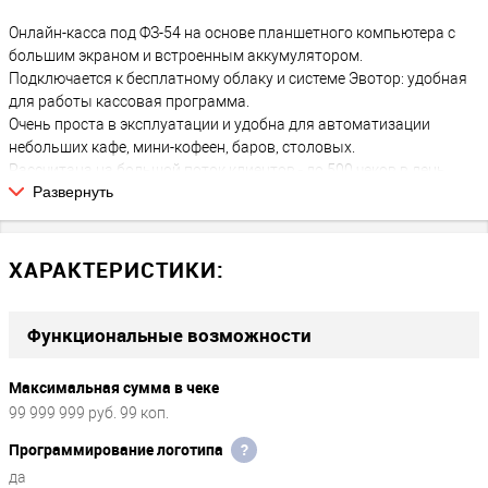
Онлайн-касса под ФЗ-54 на основе планшетного компьютера с
большим экраном и встроенным аккумулятором.
Подключается к бесплатному облаку и системе Эвотор: удобная
для работы кассовая программа.
Очень проста в эксплуатации и удобна для автоматизации
небольших кафе, мини-кофеен, баров, столовых.
Рассчитана на большой поток клиентов - до 500 чеков в день.
Развернуть
Легко подключить: ЕГАИС, банковский терминал, сканер штрих-
кода, весы, принтер этикеток и др.
Кассовый аппарат Эвотор 10 Смарт Терминал - онлайн касса
последнего поколения, созданная на основе планшета.
ХАРАКТЕРИСТИКИ:
Технические характеристики и максимально большой экран в
линейке позволяют использовать ее в кафе и ресторанах:
пробивать необходимые позиции меню можно с максимальным
Функциональные возможности
удобством.
Максимальная сумма в чеке
Бесплатное программное обеспечение
99 999 999 руб. 99 коп.
На кассе уже установленно бесплатное программное
Программирование логотипа
?
обеспечение, которым можно пользоваться без ограничений:
да
пробивать чеки, вести товароучет, заводить базу товаров,