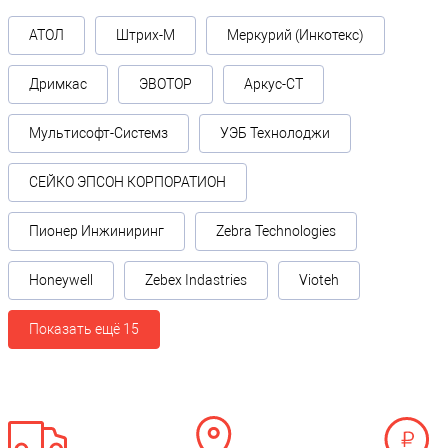
ZEBRA
ZD410
АТОЛ
Штрих-М
Меркурий (Инкотекс)
Дримкас
ЭВОТОР
Аркус-СТ
Мультисофт-Системз
УЭБ Технолоджи
СЕЙКО ЭПСОН КОРПОРАТИОН
Пионер Инжиниринг
Zebra Technologies
Honeywell
Zebex Indastries
Vioteh
Показать ещё 15