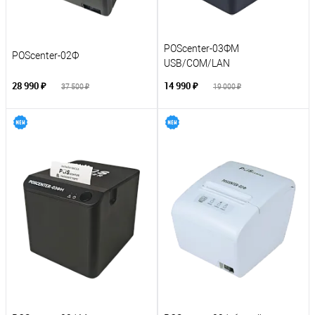
POScenter-03ФM
POScenter-02Ф
USB/COM/LAN
28 990 ₽
14 990 ₽
37 500 ₽
19 000 ₽