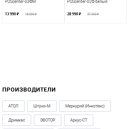
POScenter-03ФM
POScenter-02Ф белый
13 990 ₽
28 990 ₽
18 000 ₽
37 500 ₽
ПРОИЗВОДИТЕЛИ
АТОЛ
Штрих-М
Меркурий (Инкотекс)
Дримкас
ЭВОТОР
Аркус-СТ