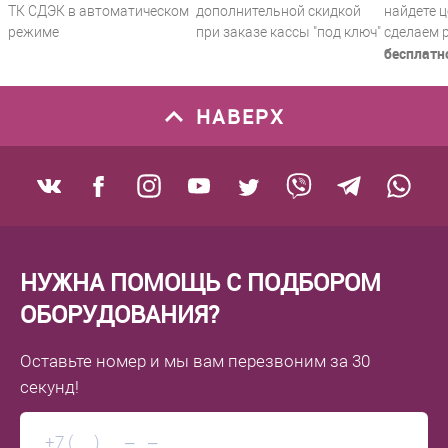
ТК СДЭК в автоматическом
дополнительной скидкой
найдете ц
режиме
при заказе кассы "под ключ"
сделаем 
бесплатн
НАВЕРХ
НУЖНА ПОМОЩЬ С ПОДБОРОМ
ОБОРУДОВАНИЯ?
Оставьте номер
и мы вам перезвоним
за 30
секунд!