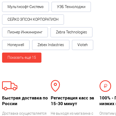
Мультисофт-Системз
УЭБ Технолоджи
СЕЙКО ЭПСОН КОРПОРАТИОН
Пионер Инжиниринг
Zebra Technologies
Honeywell
Zebex Indastries
Vioteh
Показать ещё 15
Быстрая доставка по
Регистрация касс за
100% - 
России
15-30 минут
низких 
Доставка осуществляется
Не выходя из магазина с
Оплатим 