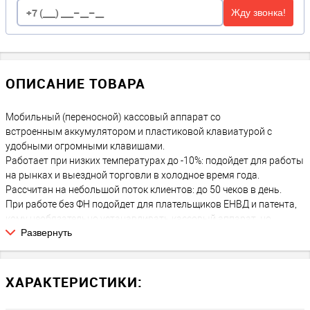
Жду звонка!
ОПИСАНИЕ ТОВАРА
Мобильный (переносной) кассовый аппарат со
встроенным аккумулятором и пластиковой клавиатурой с
удобными огромными клавишами.
Работает при низких температурах до -10%: подойдет для работы
на рынках и выездной торговли в холодное время года.
Рассчитан на небольшой поток клиентов: до 50 чеков в день.
При работе без ФН подойдет для плательщиков ЕНВД и патента,
кому необязательно устанавливать кассовый аппарат, но
Развернуть
возможно он понадобится в будущем.
Атол 92Ф без ФН
Онлайн-касса
представляет собой
универсальное решение для бизнеса, которое не требует
использования фискального накопителя. Этот аппарат идеально
ХАРАКТЕРИСТИКИ:
подходит для мест, где нет необходимости в фискализации
данных, например, для использования в качестве