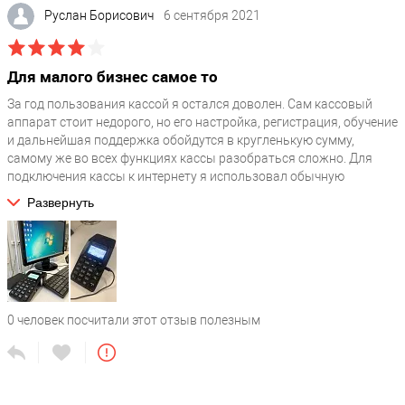
Руслан Борисович
6 сентября 2021
Для малого бизнес самое то
За год пользования кассой я остался доволен. Сам кассовый
аппарат стоит недорого, но его настройка, регистрация, обучение
и дальнейшая поддержка обойдутся в кругленькую сумму,
самому же во всех функциях кассы разобраться сложно. Для
подключения кассы к интернету я использовал обычную
безлимитную симку, благо есть необходимый для этого слот.
Развернуть
Есть несколько USB портов, но я пользовался ими один раз при
настройке, когда подключали клавиатуру к кассе. Нет
автоматического отрезания чека, приходится отрывать
самостоятельно. Иногда возникает проблема, что пробитые чеки
не уходят в ОФД, решается это перезагрузкой.
0
человек посчитали этот отзыв полезным