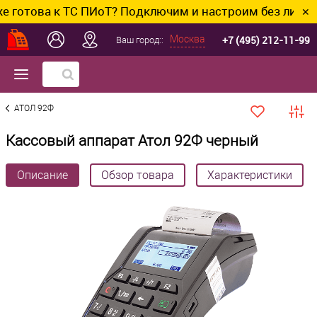
ва к ТС ПИоТ? Подключим и настроим без лишних хлопо
✕
+7 (495) 212-11-99
Москва
Ваш город::
АТОЛ 92Ф
Кассовый аппарат Атол 92Ф черный
Описание
Обзор товара
Характеристики