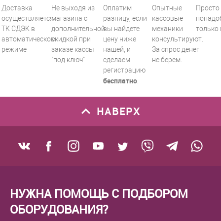
Доставка
Не выходя из
Оплатим
Опытные
Просто 
осуществляется
магазина с
разницу, если
кассовые
понадо
ТК СДЭК в
дополнительной
вы найдете
механики
только 
автоматическом
скидкой при
цену ниже
консультируют.
режиме
заказе кассы
нашей, и
За спрос денег
"под ключ"
сделаем
не берем.
регистрацию
бесплатно
.
НАВЕРХ
НУЖНА ПОМОЩЬ С ПОДБОРОМ
ОБОРУДОВАНИЯ?