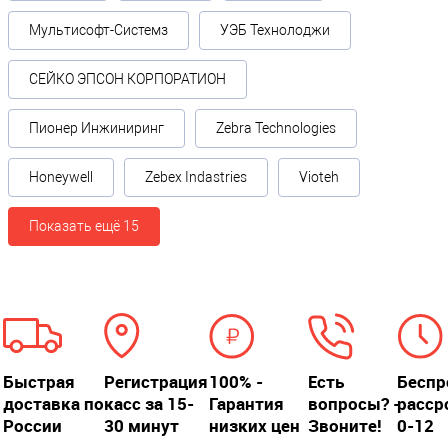
Мультисофт-Системз
УЭБ Технолоджи
СЕЙКО ЭПСОН КОРПОРАТИОН
Пионер Инжиниринг
Zebra Technologies
Honeywell
Zebex Indastries
Vioteh
Показать ещё 15
Быстрая
Регистрация
100% -
Есть
Беспр
доставка по
касс за 15-
Гарантия
вопросы? -
расср
России
30 минут
низких цен
Звоните!
0-12