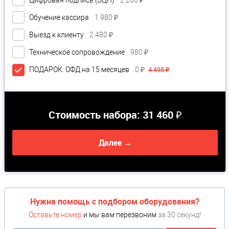
Цифровая подпись (ЭЦП)
2 200 ₽
Обучение кассира
1 980 ₽
Выезд к клиенту
2 480 ₽
Техническое сопровождение
980 ₽
ПОДАРОК: ОФД на 15 месяцев
0 ₽
4 495 ₽
Стоимость набора:
31 460 ₽
Далее →
Нужна помощь с подбором оборудования?
Оставьте номер
и мы вам перезвоним
за 30 секунд!