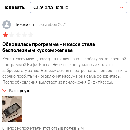
Показать
Николай Б.
5 октября 2021
Обновилась программа - и касса стала
бесполезным куском железа
Купил кассу месяц назад - пытался начать работу со встроенной
программой БифитКасса. Ничего не получилось и я как-то
забросил эту затею. Вот сейчас опять остро встал вопрос - нужно
срочно пробить чек. Я включил кассу - а она сама обновилась.
После обновления вылетает из приложения БифитКассы.
Обратился в сервис, а мне сказали, что в новом обновлении
Развернуть
БифитКасса на этом железе не работает - и чтобы все
заработало мне нужно вести кассу опять в сервис - чтобы
установить старую версию. Я просто в шоке. Касса не работает,
хотя я покупал кассу под ключ!
0
человек посчитали этот отзыв полезным