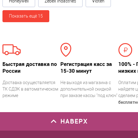
Honeywell
Zebex Indastries
Vioteh
Показать ещё 15
Быстрая доставка по
Регистрация касс за
100% - 
России
15-30 минут
низких 
Доставка осуществляется
Не выходя из магазина с
Оплатим 
ТК СДЭК в автоматическом
дополнительной скидкой
найдете ц
режиме
при заказе кассы "под ключ"
сделаем 
бесплатн
НАВЕРХ