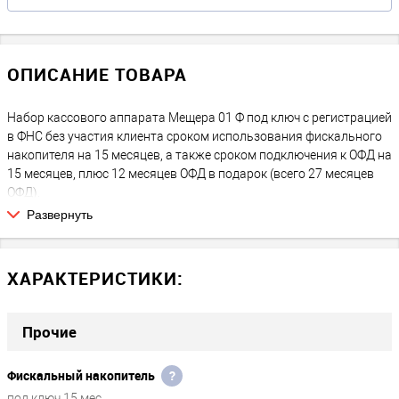
ОПИСАНИЕ ТОВАРА
Набор кассового аппарата Мещера 01 Ф под ключ с регистрацией
в ФНС без участия клиента сроком использования фискального
накопителя на 15 месяцев, а также сроком подключения к ОФД на
15 месяцев, плюс 12 месяцев ОФД в подарок (всего 27 месяцев
ОФД).
Развернуть
ЧТО ВЫ ПОЛУЧАЕТЕ:
После покупки Вы получаете полностью готовый к работе
кассовый аппарат, зарегистрированный в ФНС. Никаких
ХАРАКТЕРИСТИКИ:
дополнительных или скрытых платежей на следующие 15
месяцев нет, за исключением покупки расходных материалов:
чековая лента, возможные затраты на подключение к интернету
Прочие
через СИМ-карту либо WiFi.
Фискальный накопитель
?
ЧТО ПОТРЕБУЕТСЯ В БУДУЩЕМ
Через 15 месяцев работы потребуется замена ФН, а продлить
под ключ 15 мес