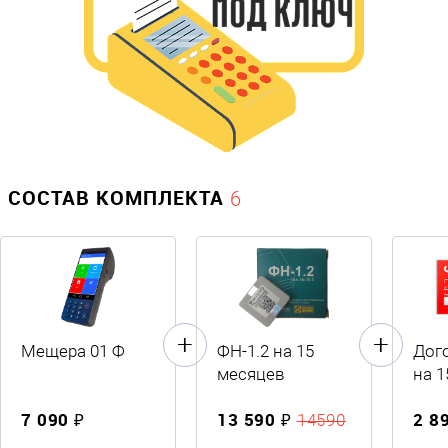
СОСТАВ КОМПЛЕКТА
6
Мещера 01 Ф
ФН-1.2 на 15
Дог
месяцев
на 1
7 090 ₽
13 590 ₽
2 8
14590