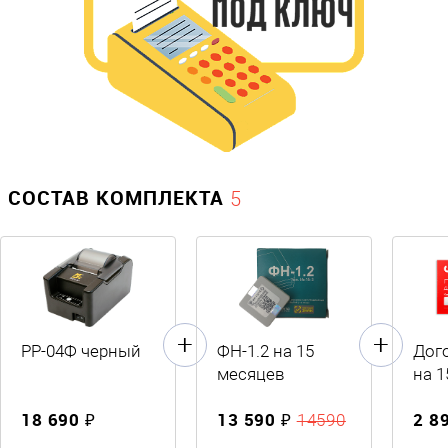
СОСТАВ КОМПЛЕКТА
5
РР-04Ф черный
ФН-1.2 на 15
Дог
месяцев
на 1
18 690 ₽
13 590 ₽
2 8
14590