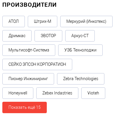
ПРОИЗВОДИТЕЛИ
АТОЛ
Штрих-М
Меркурий (Инкотекс)
Дримкас
ЭВОТОР
Аркус-СТ
Мультисофт-Системз
УЭБ Технолоджи
СЕЙКО ЭПСОН КОРПОРАТИОН
Пионер Инжиниринг
Zebra Technologies
Honeywell
Zebex Indastries
Vioteh
Показать ещё 15