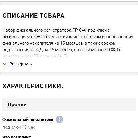
ОПИСАНИЕ ТОВАРА
Набор фискального регистратора РР-04Ф под ключ с
регистрацией в ФНС без участия клиента сроком использования
фискального накопителя на 15 месяцев, а также сроком
подключения к ОФД на 15 месяцев, плюс 12 месяцев ОФД в
подарок (всего 27 месяцев ОФД).
Развернуть
ЧТО ВЫ ПОЛУЧАЕТЕ:
После покупки Вы получаете полностью готовый к работе
фискальный регистратор, зарегистрированный в ФНС. Никаких
ХАРАКТЕРИСТИКИ:
дополнительных или скрытых платежей на следующие 15
месяцев нет, за исключением покупки расходных материалов:
чековая лента, возможные затраты на подключение к интернету
Прочие
через СИМ-карту либо WiFi.
Фискальный накопитель
?
ЧТО ПОТРЕБУЕТСЯ В БУДУЩЕМ
Через 15 месяцев работы потребуется замена ФН, а продлить
под ключ 15 мес
договор с ОФД необходимо будет через 27 месяцев.
Это комплект