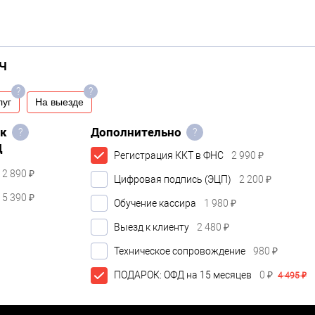
Ч
?
?
луг
На выезде
ок
Дополнительно
?
?
Д
Регистрация ККТ в ФНС
2 990 ₽
2 890 ₽
Цифровая подпись (ЭЦП)
2 200 ₽
5 390 ₽
Обучение кассира
1 980 ₽
Выезд к клиенту
2 480 ₽
Техническое сопровождение
980 ₽
ПОДАРОК: ОФД на 15 месяцев
0 ₽
4 495 ₽