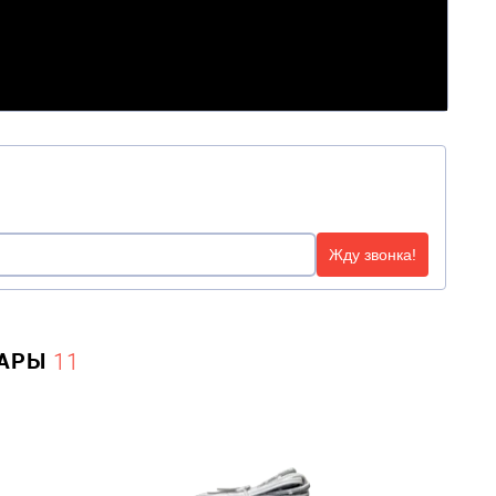
Жду звонка!
УАРЫ
11