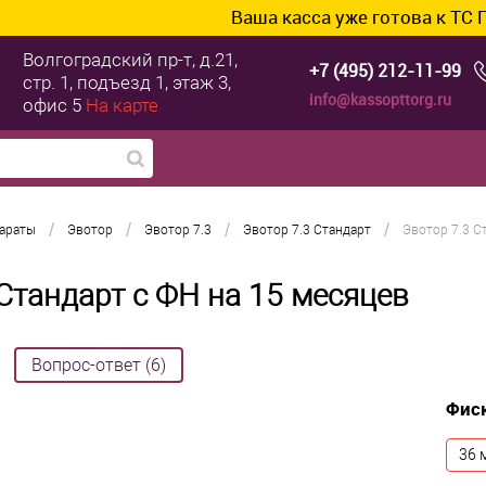
Ваша касса уже готова к ТС ПИоТ? Подклю
Волгоградский пр-т, д.21,
+7 (495) 212-11-99
стр. 1, подъезд 1, этаж 3,
info@kassopttorg.ru
офис 5
На карте
/
/
/
/
параты
Эвотор
Эвотор 7.3
Эвотор 7.3 Стандарт
Эвотор 7.3 С
Стандарт с ФН на 15 месяцев
Вопрос-ответ (6)
Фис
36 