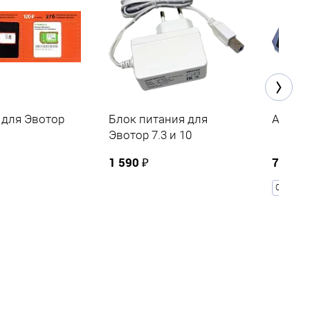
 для Эвотор
Блок питания для
Атол 
Эвотор 7.3 и 10
1 590 ₽
7 290 
COM (RS