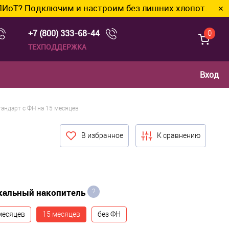
чим и настроим без лишних хлопот.
✕
+7 (800) 333-68-44
0
ТЕХПОДДЕРЖКА
Вход
тандарт с ФН на 15 месяцев
В избранное
К сравнению
кальный накопитель
?
месяцев
15 месяцев
без ФН