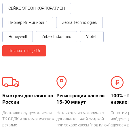
СЕЙКО ЭПСОН КОРПОРАТИОН
Пионер Инжиниринг
Zebra Technologies
Honeywell
Zebex Indastries
Vioteh
Показать ещё 15
Быстрая доставка по
Регистрация касс за
100% - 
России
15-30 минут
низких 
Доставка осуществляется
Не выходя из магазина с
Оплатим 
ТК СДЭК в автоматическом
дополнительной скидкой
найдете ц
режиме
при заказе кассы "под ключ"
сделаем 