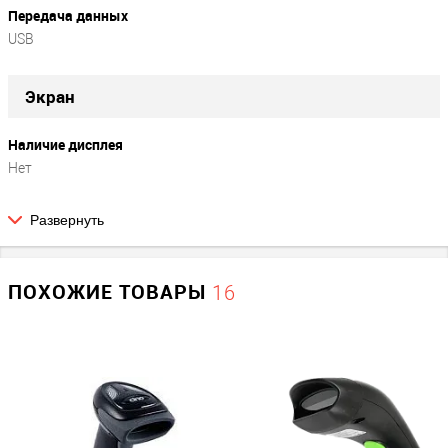
Передача данных
USB
Экран
Наличие дисплея
Нет
Развернуть
Параметры сканера
1D/2D (для ЕГАИС)
ПОХОЖИЕ ТОВАРЫ
16
1D / 2D (ЕГАИС)
Тип луча сканера
Лазерный
Тип сканера
беспроводной / ручной