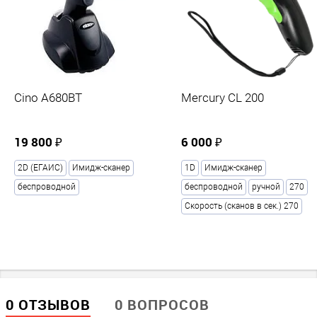
Параметры сканирования
Скорость (сканов в сек.)
300
Прочие
Cino A680BT
Mercury CL 200
Производитель
19 800 ₽
6 000 ₽
АТОЛ
2D (ЕГАИС)
Имидж-сканер
1D
Имидж-сканер
беспроводной
беспроводной
ручной
270
Скорость (сканов в сек.) 270
0 ОТЗЫВОВ
0 ВОПРОСОВ