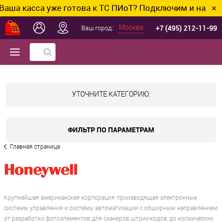
асса уже готова к ТС ПИоТ? Подключим и настроим бе
✕
+7 (495) 212-11-99
Москва
Ваш город::
УТОЧНИТЕ КАТЕГОРИЮ:
ФИЛЬТР ПО ПАРАМЕТРАМ
Главная страница
Крупнейшая американская корпорация производящая электронные
системы управления и системы автоматизации с обширным направлением
от разработки фотоэлементов для сканеров штрих-кодов, до космических