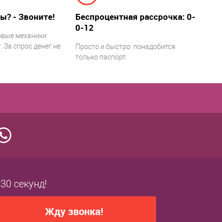
ы? - Звоните!
Беспроцентная рассрочка: 0-
0-12
овые механики
 За спрос денег не
Просто и быстро: понадобится
только паспорт.
 30 секунд!
Жду звонка!