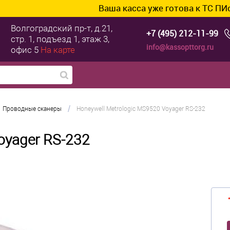
Ваша касса уже готова к ТС ПИоТ? Подклю
Волгоградский пр-т, д.21,
+7 (495) 212-11-99
стр. 1, подъезд 1, этаж 3,
info@kassopttorg.ru
офис 5
На карте
/
Проводные сканеры
Honeywell Metrologic MS9520 Voyager RS-232
oyager RS-232