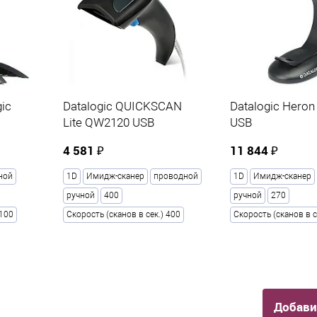
одной
ic
Datalogic QUICKSCAN
Datalogic Hero
Lite QW2120 USB
USB
4 581 ₽
11 844 ₽
ной
1D
Имидж-сканер
проводной
1D
Имидж-сканер
ручной
400
ручной
270
 100
Скорость (сканов в сек.) 400
Скорость (сканов в с
Добави