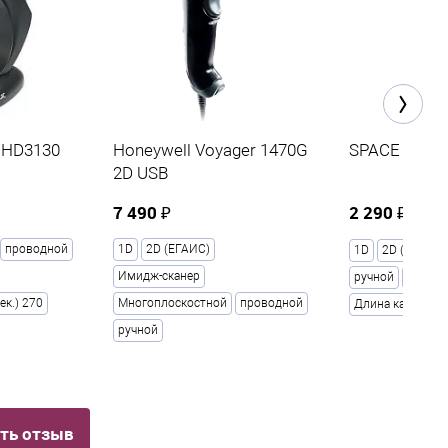
n HD3130
Honeywell Voyager 1470G
SPACE LITE 
2D USB
7 490 ₽
2 290 ₽
3 
проводной
1D
2D (ЕГАИС)
1D
2D (ЕГАИС)
Имидж-сканер
ручной
1.5
ек.) 270
Многоплоскостной
проводной
Длина кабеля, м
ручной
ть отзыв