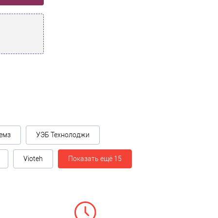
емз
УЭБ Технолоджи
Vioteh
Показать ещё 15