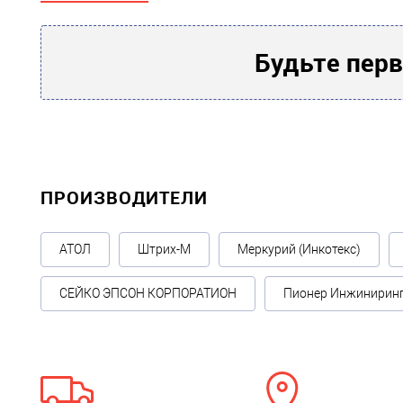
Прочие
Honeywell
Производитель
Будьте перв
12
Гарантия, месяцев
ПРОИЗВОДИТЕЛИ
АТОЛ
Штрих-М
Меркурий (Инкотекс)
СЕЙКО ЭПСОН КОРПОРАТИОН
Пионер Инжинирин