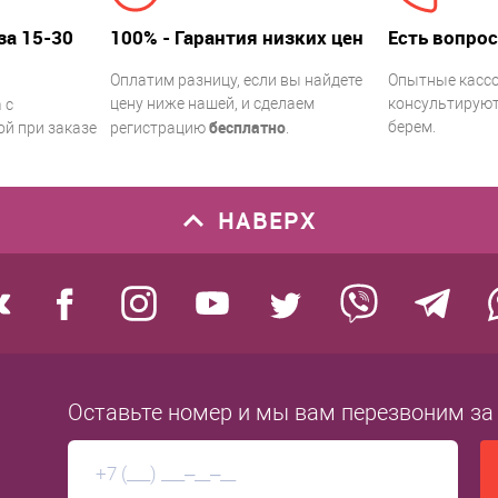
за 15-30
100% - Гарантия низких цен
Есть вопрос
Оплатим разницу, если вы найдете
Опытные касс
цену ниже нашей, и сделаем
консультируют.
 с
бесплатно
берем.
й при заказе
регистрацию
.
НАВЕРХ
Оставьте номер
и мы вам перезвоним
за