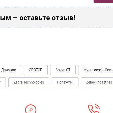
ым – оставьте отзыв!
Дримкас
ЭВОТОР
Аркус-СТ
Мультисофт-Сист
г
Zebra Technologies
Honeywell
Zebex Indastries