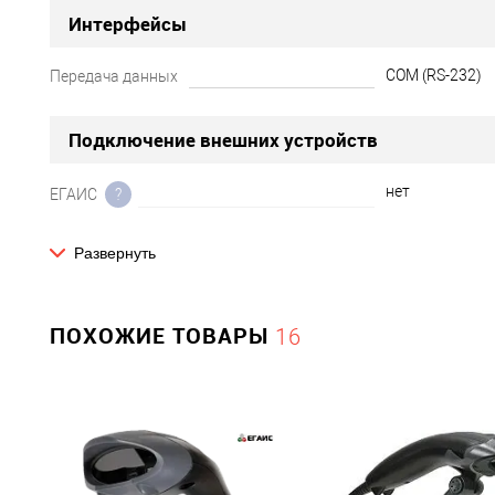
Интерфейсы
COM (RS-232)
Передача данных
Подключение внешних устройств
нет
ЕГАИС
?
Развернуть
Экран
Нет
Наличие дисплея
ПОХОЖИЕ ТОВАРЫ
16
Параметры сканера
1D
1D/2D (для ЕГАИС)
Лазерный
Тип луча сканера