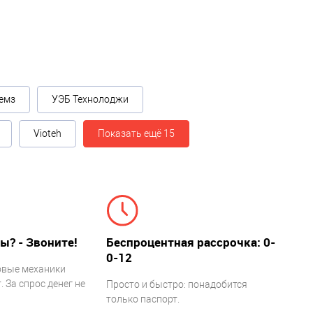
емз
УЭБ Технолоджи
Vioteh
Показать ещё 15
ы? - Звоните!
Беспроцентная рассрочка: 0-
0-12
овые механики
 За спрос денег не
Просто и быстро: понадобится
только паспорт.