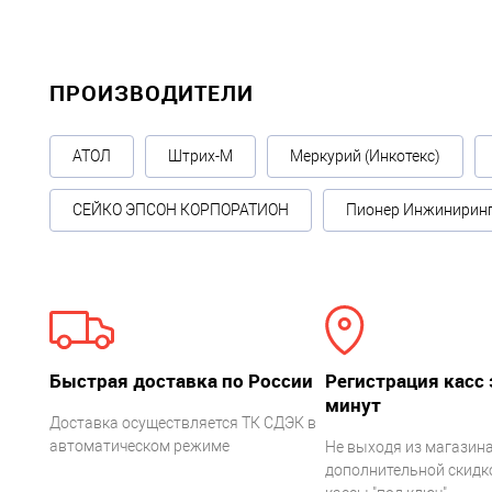
ПРОИЗВОДИТЕЛИ
АТОЛ
Штрих-М
Меркурий (Инкотекс)
СЕЙКО ЭПСОН КОРПОРАТИОН
Пионер Инжинирин
Быстрая доставка по России
Регистрация касс 
минут
Доставка осуществляется ТК СДЭК в
автоматическом режиме
Не выходя из магазина
дополнительной скидко