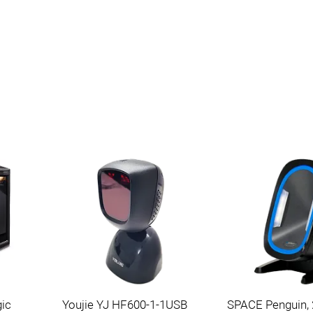
огоплоскостной
/ ручной / проводной
ic
Youjie YJ HF600-1-1USB
SPACE Penguin, 