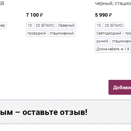
SB
черный, стаци
7 100 ₽
5 990 ₽
 распознает все
-D штрих-коды
нер
1D
2D (ЕГАИС)
Лазерный
1D
2D (ЕГАИС)
проводной
стационарный
Светодиодный
пр
ручной
стационар
Длина кабеля, м 1.8
Добави
ым – оставьте отзыв!