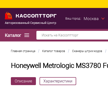
Москва
Ваш город::
Авторизованный Сервисный Центр
Каталог
/
/
/
Главная страница
Каталог товаров
Сканеры штрих-кодов
Honeywell Metrologic MS3780 F
Описание
Характеристики