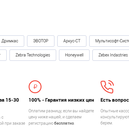
Дримкас
ЭВОТОР
Аркус-СТ
Мультисофт-Сист
г
Zebra Technologies
Honeywell
Zebex Indastries
за 15-30
100% - Гарантия низких цен
Есть вопрос
Оплатим разницу, если вы найдете
Опытные касс
цену ниже нашей, и сделаем
консультируют.
 с
бесплатно
берем.
й при заказе
регистрацию
.