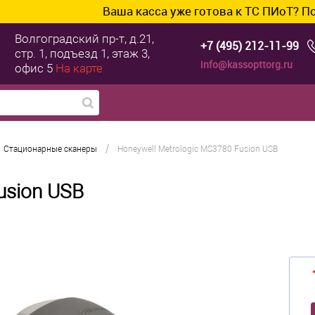
Ваша касса уже готова к ТС ПИоТ? Подключим
Волгоградский пр-т, д.21,
+7 (495) 212-11-99
стр. 1, подъезд 1, этаж 3,
info@kassopttorg.ru
офис 5
На карте
/
Стационарные сканеры
Honeywell Metrologic MS3780 Fusion USB
usion USB