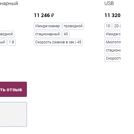
онарный
USB
11 246 ₽
11 320 ₽
Имидж-сканер
проводной
1D
2D (ЕГАИС)
оводной
стационарный
45
Имидж-сканер
ный
1.8
Скорость (сканов в сек.) 45
Многоплоскост
стационарный
Скорость (сканов
ть отзыв