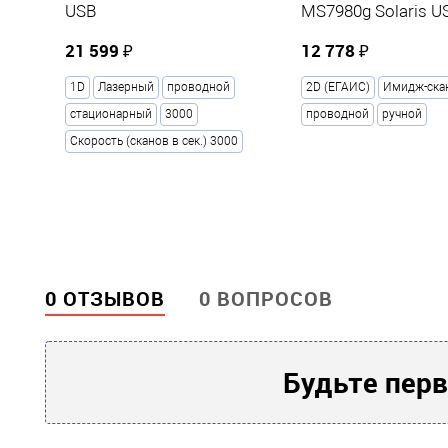
USB
MS7980g Solaris U
150.00
Ширина сканирования, мм
21 599 ₽
12 778 ₽
Автоматически
Типы считываемых штрих-кодов
стандартные 1
1D
Лазерный
проводной
2D (ЕГАИС)
Имидж-ска
стационарный
3000
проводной
ручной
Физические параметры
Скорость (сканов в сек.) 3000
189 / 65 / 73
Габариты без упаковки (д/ш/в)
180
Вес НЕТТО (в граммах)
?
Прочие
0 ОТЗЫВОВ
0 ВОПРОСОВ
Honeywell
Производитель
36
Гарантия, месяцев
Будьте перв