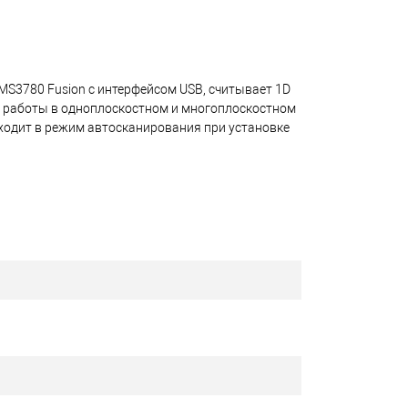
 MS3780 Fusion с интерфейсом USB, считывает 1D
ть работы в одноплоскостном и многоплоскостном
еходит в режим автосканирования при установке