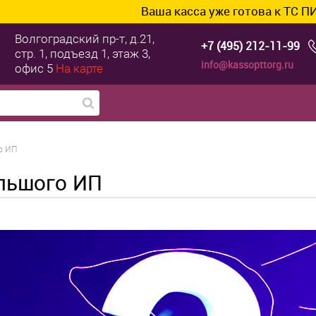
Ваша касса уже готова к ТС ПИоТ? Подкл
Волгоградский пр-т, д.21,
+7 (495) 212-11-99
стр. 1, подъезд 1, этаж 3,
info@kassopttorg.ru
офис 5
На карте
о ИП
ольшого ИП