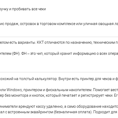
учку и пробивать все чеки
ис продаж, островок в торговом комплексе или уличная овощная л
 целом есть варианты. ККТ отличаются по назначению, техническим 
елем (ФН). ФН – это чип, который хранит информацию о всех операц
похожий на толстый калькулятор. Внутри есть принтер для чеков и
d или Windows, принтером и фискальным накопителем. Помогает вес
р без монитора и кнопок, который печатает и регистрирует чеки. Ег
иниматели арендуют кассу удаленно, а само оборудование находитс
ал с встроенным эквайрингом (безналичная оплата). Подходит для