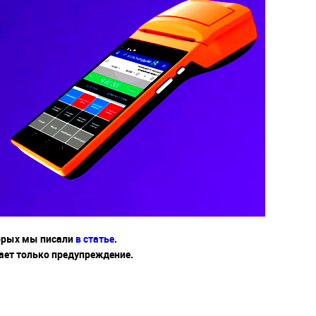
торых мы писали
в
статье
.
ает только предупреждение.