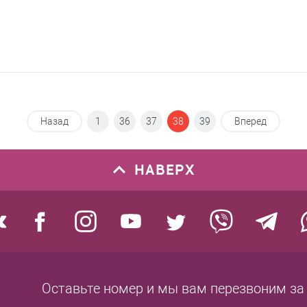
Назад
1
36
37
38
39
Вперед
НАВЕРХ
Оставьте номер
и мы вам перезвоним
за