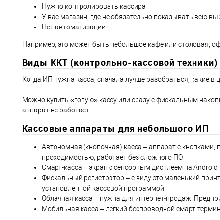
Нужно контролировать кассира
У вас магазин, где не обязательно показывать всю выр
Нет автоматизации
Например, это может быть небольшое кафе или столовая, оф
Виды ККТ (контрольно-кассовой техники)
Когда ИП нужна касса, сначала лучше разобраться, какие в
Можно купить «голую» кассу или сразу с фискальным накопит
аппарат не работает.
Кассовые аппараты для небольшого ИП
Автономная (кнопочная) касса – аппарат с кнопками, 
проходимостью, работает без сложного ПО.
Смарт-касса – экран с сенсорным дисплеем на Androi
Фискальный регистратор – с виду это маленький принте
установленной кассовой программой.
Облачная касса – нужна для интернет-продаж. Предпр
Мобильная касса – легкий беспроводной смарт-термин