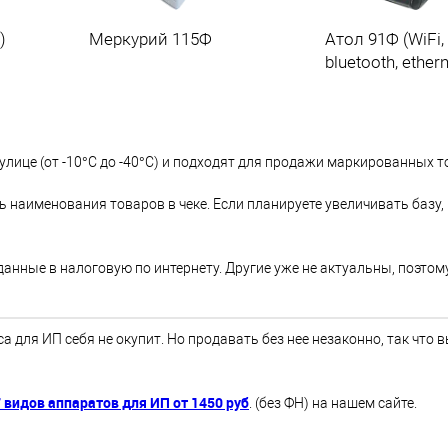
)
Меркурий 115Ф
Атол 91Ф (WiFi,
bluetooth, ethern
черный
 улице (от -10°C до -40°C) и подходят для продажи маркированных т
наименования товаров в чеке. Если планируете увеличивать базу, в
данные в налоговую по интернету. Другие уже не актуальны, поэтом
а для ИП себя не окупит. Но продавать без нее незаконно, так что 
 видов аппаратов для ИП от 1450 руб
. (без ФН) на нашем сайте.