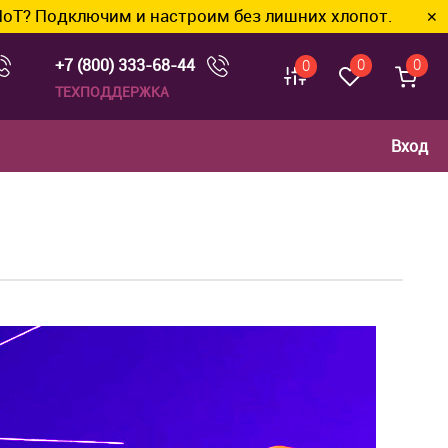
ючим и настроим без лишних хлопот.
✕
+7 (800) 333-68-44
0
0
0
ТЕХПОДДЕРЖКА
Вход