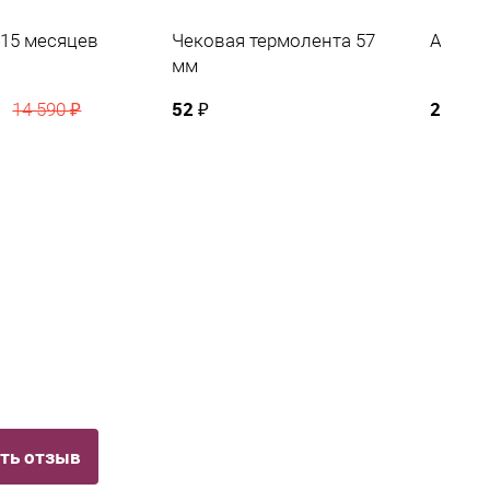
 15 месяцев
Чековая термолента 57
АМС 1
мм
52 ₽
2 500 
14 590 ₽
ть отзыв