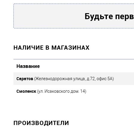
Подключение внешних устройств
Будьте перв
есть
Компьютер
1D / 2D
Сканер штрих-кода
НАЛИЧИЕ В МАГАЗИНАХ
есть возможно
Денежный ящик
есть
Весы
?
Название
Количество внешних портов
Саратов
(Железнодорожная улица, д.72, офис 5А)
Смоленск
(ул. Исаковского дом. 14)
1
USB
Принтер
ПРОИЗВОДИТЕЛИ
нет
Автоотрезчик чеков