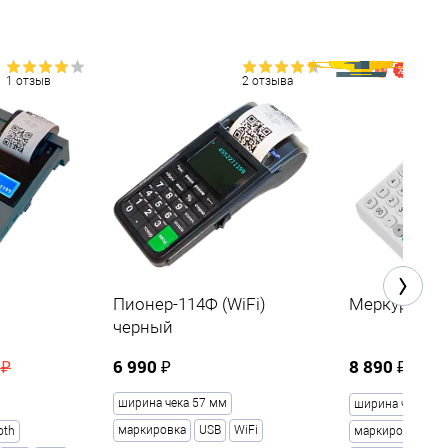
1 отзыв
2 отзыва
Пионер-114Ф (WiFi)
Меркурий 1
черный
6 990 ₽
8 890 ₽
 ₽
10
ширина чека 57 мм
ширина чека 57
маркировка
USB
WiFi
oth
маркировка
Bl