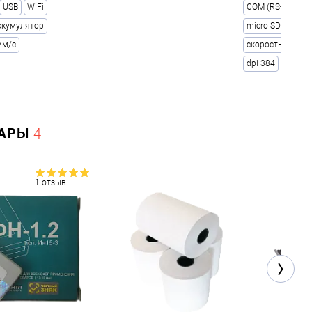
USB
WiFi
COM (RS-232)
ккумулятор
micro SD (опция
мм/с
скорость печати
dpi 384
УАРЫ
4
1 отзыв