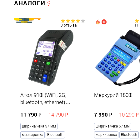
АНАЛОГИ
9
3 отзыва
11
Атол 91Ф (WiFi, 2G,
Меркурий 180Ф
bluetooth, ethernet)
черный
11 790 ₽
7 990 ₽
14 790 ₽
10 290 ₽
ширина чека 57 мм
ширина чека 57 мм
маркировка
Bluetooth
маркировка
Bluetooth