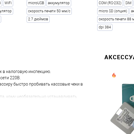
B
WiFi
microUSB
аккумулятор
COM (RS-232)
SIM
улятор
скорость печати 50 мм/с
micro SD (опция)
а
2.7 дюймов
скорость печати 88 
dpi 384
АКСЕСС
х в налоговую инспекцию.
сети 220В.
ссиру быстро пробивать кассовые чеки в
та, кому необязательно устанавливать