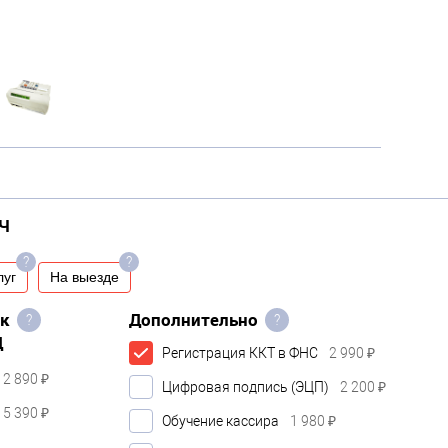
Ч
?
?
луг
На выезде
ок
Дополнительно
?
?
Д
Регистрация ККТ в ФНС
2 990 ₽
2 890 ₽
Цифровая подпись (ЭЦП)
2 200 ₽
5 390 ₽
Обучение кассира
1 980 ₽