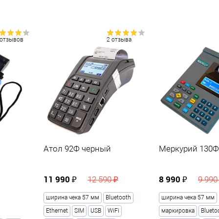
 отзывов
2 отзыва
Атол 92Ф черный
Меркурий 130Ф
11 990 ₽
8 990 ₽
12 590 ₽
9 990
ширина чека 57 мм
Bluetooth
ширина чека 57 мм
Ethernet
SIM
USB
WiFi
маркировка
Blueto