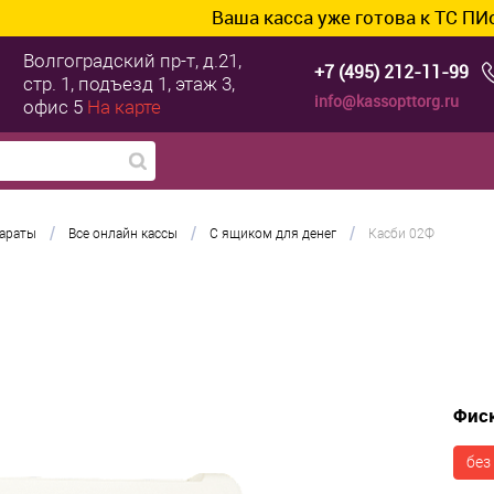
Ваша касса уже готова к ТС ПИоТ? Подключ
Волгоградский пр-т, д.21,
+7 (495) 212-11-99
стр. 1, подъезд 1, этаж 3,
info@kassopttorg.ru
офис 5
На карте
/
/
/
параты
Все онлайн кассы
С ящиком для денег
Касби 02Ф
Фис
без