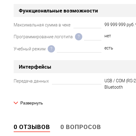
Функциональные возможности
99 999 999 руб. 
Максимальная сумма в чеке
нет
Программирование логотипа
?
есть
Учебный режим
?
Интерфейсы
USB / COM (RS-23
Передача данных
Bluetooth
Развернуть
Сеть
есть
SIM-карта
?
0 ОТЗЫВОВ
0 ВОПРОСОВ
Bluetooth / GSM
Беспроводная связь