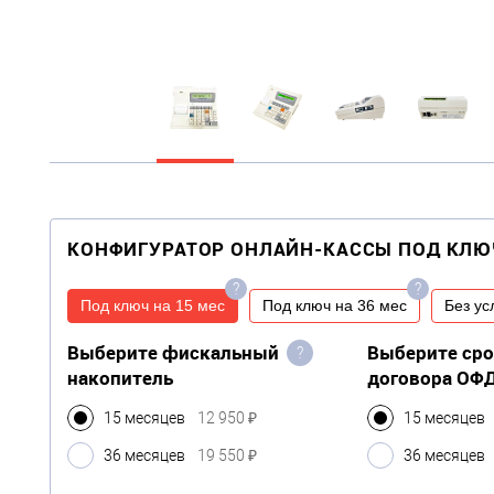
КОНФИГУРАТОР ОНЛАЙН-КАССЫ ПОД КЛЮ
?
?
Под ключ на 15 мес
Под ключ на 36 мес
Без ус
Выберите фискальный
Выберите ср
?
накопитель
договора ОФ
15 месяцев
12 950 ₽
15 месяцев
36 месяцев
19 550 ₽
36 месяцев