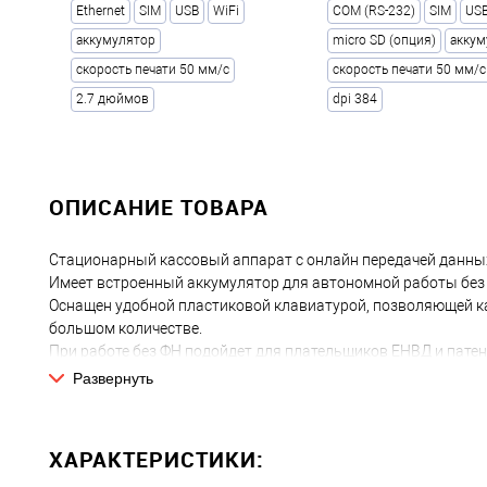
Ethernet
SIM
USB
WiFi
COM (RS-232)
SIM
US
аккумулятор
micro SD (опция)
аккум
скорость печати 50 мм/с
скорость печати 50 мм/с
2.7 дюймов
dpi 384
ОПИСАНИЕ ТОВАРА
Стационарный кассовый аппарат с онлайн передачей данны
Имеет встроенный аккумулятор для автономной работы без 
Оснащен удобной пластиковой клавиатурой, позволяющей ка
большом количестве.
При работе без ФН подойдет для плательщиков ЕНВД и патен
кассовый аппарат, но возможно он понадобится в будущем.
Развернуть
ХАРАКТЕРИСТИКИ: