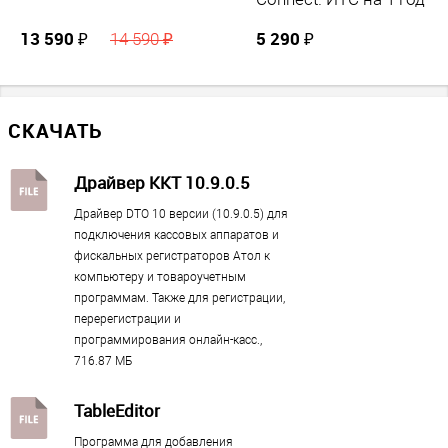
Весы
?
13 590 ₽
5 290 ₽
14 590 ₽
нет
Клавиатура
нет
СКАЧАТЬ
Банковский терминал
?
нет
Драйвер ККТ 10.9.0.5
Смартфон
Драйвер DTO 10 версии (10.9.0.5) для
есть
подключения кассовых аппаратов и
ЕГАИС
?
фискальных регистраторов Атол к
есть возможность подключения
компьютеру и товароучетным
программам. Также для регистрации,
Принтер этикеток
?
перерегистрации и
нет
программирования онлайн-касс.,
716.87 МБ
Количество внешних портов
TableEditor
USB
Программа для добавления