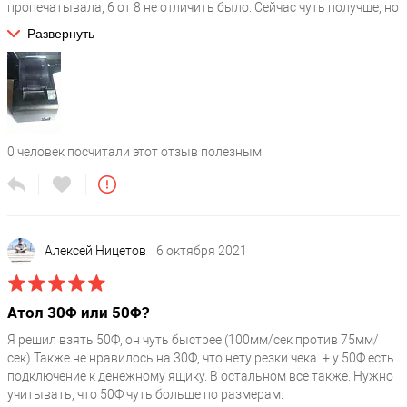
пропечатывала, 6 от 8 не отличить было. Сейчас чуть получше, но
все равно иногда пропуски бывают. Но мы может еще ленту
Развернуть
правильную не нашли. В техподдержке узнавал, оказывается на
это вообще много всего может влиять. И температура в
помещении, сухость и плотность самой ленты, и нажатие валика
в кассе... А плотность ленты кстати вообще никто не указывает в
характеристиках. Короче касса в любом случае к ленте оказалась
прихотлива, будем подбирать
0
человек посчитали этот отзыв полезным
Алексей Ницетов
6 октября 2021
Атол 30Ф или 50Ф?
Я решил взять 50Ф, он чуть быстрее (100мм/сек против 75мм/
сек) Также не нравилось на 30Ф, что нету резки чека. + у 50Ф есть
подключение к денежному ящику. В остальном все также. Нужно
учитывать, что 50Ф чуть больше по размерам.