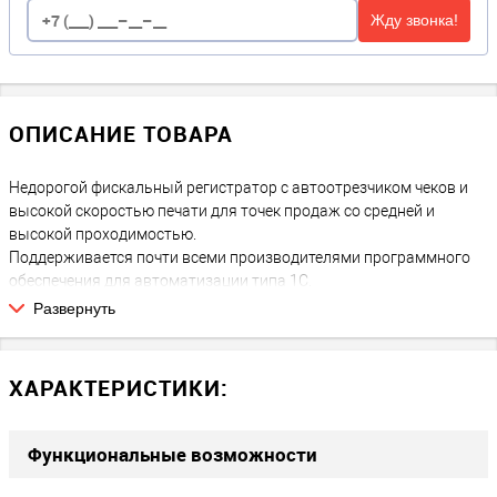
Жду звонка!
ОПИСАНИЕ ТОВАРА
Недорогой фискальный регистратор с автоотрезчиком чеков и
высокой скоростью печати для точек продаж со средней и
высокой проходимостью.
Поддерживается почти всеми производителями программного
обеспечения для автоматизации типа 1С.
Бюджетный вариант фискального регистратора Атол 55Ф для
Развернуть
тех, кому не нужен Ethernet-порт.
При работе без ФН подойдет для плательщиков ЕНВД и патента,
кому необязательно устанавливать кассовый аппарат, но
ХАРАКТЕРИСТИКИ:
возможно он понадобится в будущем. Более дешевый вариант
АТОЛ 55Ф. Отсутствие порта Ethenet и "дорогих" микросхем
позволило немного уменьшить стоимость фискального
Функциональные возможности
регистратора.