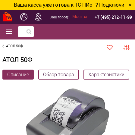
аша касса уже готова к ТС ПИоТ? Подключим и настро
✕
+7 (495) 212-11-99
Москва
Ваш город::
АТОЛ 50Ф
АТОЛ 50Ф
Описание
Обзор товара
Характеристики