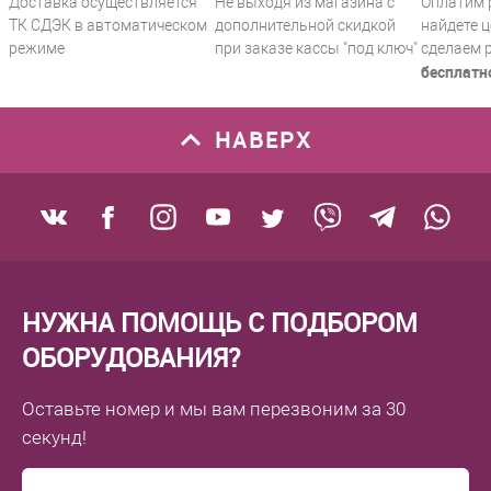
Доставка осуществляется
Не выходя из магазина с
Оплатим 
ТК СДЭК в автоматическом
дополнительной скидкой
найдете ц
режиме
при заказе кассы "под ключ"
сделаем 
бесплатн
НАВЕРХ
НУЖНА ПОМОЩЬ С ПОДБОРОМ
ОБОРУДОВАНИЯ?
Оставьте номер
и мы вам перезвоним
за 30
секунд!