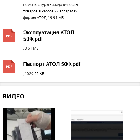
1
номенклатуры - создания базы
товаров в кассовых аппаратах
фирмы АТОЛ, 19.91 МБ
Принтер
Эксплуатация АТОЛ
Автоотрезчик чеков
50Ф.pdf
есть
, 3.61 МБ
Ширина чековой ленты
44 мм / 57 мм
Паспорт АТОЛ 50Ф.pdf
Скорость печати, мм в секунду
, 1020.55 КБ
100
Тип печати
?
ВИДЕО
Термопринтер
Печать реквизитов покупателя
?
Есть
Ресурс термоголовки, км
50