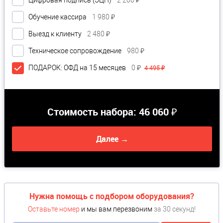
Цифровая подпись (ЭЦП)
2 200 ₽
Обучение кассира
1 980 ₽
Выезд к клиенту
2 480 ₽
Техническое сопровождение
980 ₽
ПОДАРОК: ОФД на 15 месяцев
0 ₽
4 495 ₽
Стоимость набора:
46 060 ₽
Далее →
Нужна помощь с подбором оборудования?
Оставьте номер
и мы вам перезвоним
за 30 секунд!