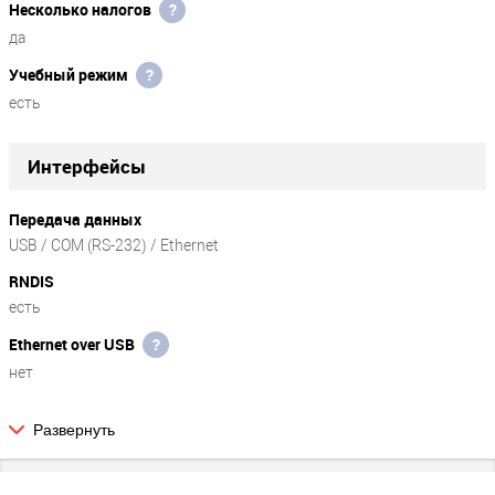
Несколько налогов
?
да
Учебный режим
?
есть
Интерфейсы
Передача данных
USB / COM (RS-232) / Ethernet
RNDIS
есть
Ethernet over USB
?
нет
Развернуть
Сеть
SIM-карта
?