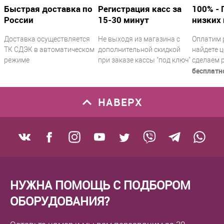
Быстрая доставка по
Регистрация касс за
100% - 
России
15-30 минут
низких 
Доставка осуществляется
Не выходя из магазина с
Оплатим 
ТК СДЭК в автоматическом
дополнительной скидкой
найдете ц
режиме
при заказе кассы "под ключ"
сделаем 
бесплатн
НАВЕРХ
НУЖНА ПОМОЩЬ С ПОДБОРОМ
ОБОРУДОВАНИЯ?