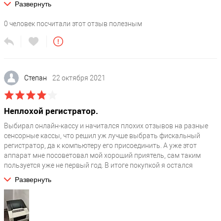
Развернуть
0
человек посчитали этот отзыв полезным
Степан
22 октября 2021
Неплохой регистратор.
Выбирал онлайн-кассу и начитался плохих отзывов на разные
сенсорные кассы, что решил уж лучше выбрать фискальный
регистратор, да к компьютеру его присоединить. А уже этот
аппарат мне посоветовал мой хороший приятель, сам таким
пользуется уже не первый год. В итоге покупкой я остался
доволен, в работе меня устраивает, сам аппарат не тормозит,
Развернуть
печатает быстро. Единственное иногда с 1С подвисает, и бывает
глючит автоматический нож для чеков.