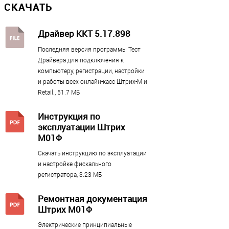
СКАЧАТЬ
Банковский терминал
?
нет
Драйвер ККТ 5.17.898
Смартфон
Последняя версия программы Тест
есть
Драйвера для подключения к
ЕГАИС
?
компьютеру, регистрации, настройки
нет
и работы всех онлайн-касс Штрих-М и
Retail., 51.7 МБ
Принтер этикеток
?
нет
Инструкция по
эксплуатации Штрих
М01Ф
Принтер
Скачать инструкцию по эксплуатации
Автоотрезчик чеков
и настройке фискального
регистратора, 3.23 МБ
есть
Ширина чековой ленты
Ремонтная документация
80 мм
Штрих М01Ф
Скорость печати, мм в секунду
Электрические принципиальные