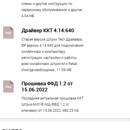
200
схемы и другое, инструкции по
сервисному обслуживанию и другое,
Разрешение печати, dpi
4.04 МБ
203
Тип печати
?
Драйвер ККТ 4.14.640
Термопринтер
Старая версия Штрих Тест Драйвера
Печать реквизитов покупателя
ФР версии 4.14.640 для подключения
?
онлайн-касс к компьютеру,
Есть
регистрации, настройки и работы
всех онлайн-касс Штрих-М и Retail.
Физические параметры
Иногда необходима., 11.59 МБ
Прошивка ФФД 1.2 от
Цвет
15.06.2022
Черный
Последняя актуальная прошивка ККТ
Габариты без упаковки (д/ш/в)
Штрих-М-01Ф под ФФД 1.2 (с
22.5 / 15 / 13
ключами) от 15.06.2022, 480.25 КБ
Габариты с упаковкой (д/ш/в)
326 / 172 / 160