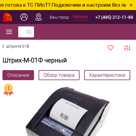
ва к ТС ПИоТ? Подключим и настроим без лишних хлоп
✕
+7 (495) 212-11-99
Москва
Ваш город::
Штрих-М 01Ф
Штрих-М-01Ф черный
Описание
Обзор товара
Характеристики