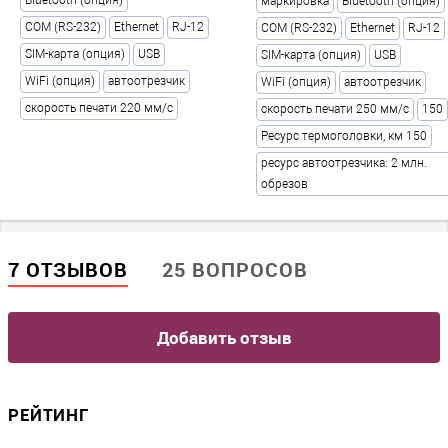
Bluetooth (опция)
маркировка
Bluetooth (опция)
18
COM (RS-232)
Ethernet
RJ-12
COM (RS-232)
Ethernet
RJ-12
Модель
SIM-карта (опция)
USB
SIM-карта (опция)
USB
Штрих-М-01Ф
WiFi (опция)
автоотрезчик
WiFi (опция)
автоотрезчик
Интеграции
?
скорость печати 220 мм/с
скорость печати 250 мм/с
150
1С / выгрузка в Excel / загрузка из Excel / БифитКасса / Cash
Ресурс термоголовки, км 150
Box / Честный знак / Frontol / iiko / LiteBox / Microinvest /
ресурс автоотрезчика: 2 млн.
МойСклад / Orange Data / Poster / R-Keeper / Tillypad / Торговля
обрезов
ОнЛайн / Трактиръ / Yclients
7 ОТЗЫВОВ
25 ВОПРОСОВ
Добавить отзыв
РЕЙТИНГ