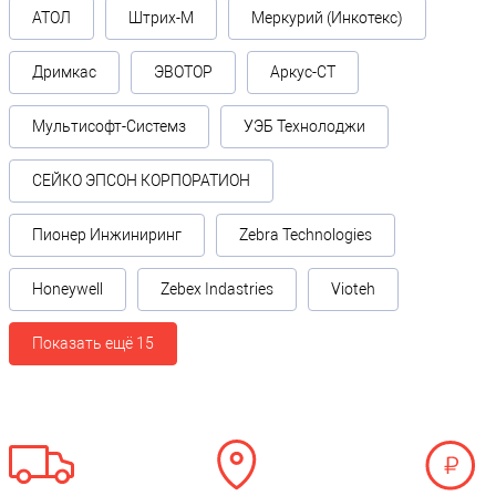
АТОЛ
Штрих-М
Меркурий (Инкотекс)
Дримкас
ЭВОТОР
Аркус-СТ
Мультисофт-Системз
УЭБ Технолоджи
СЕЙКО ЭПСОН КОРПОРАТИОН
Пионер Инжиниринг
Zebra Technologies
Honeywell
Zebex Indastries
Vioteh
Показать ещё 15