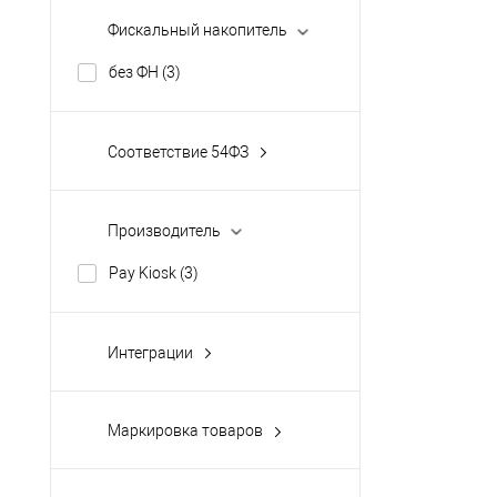
Фискальный накопитель
без ФН
(3)
Соответствие 54ФЗ
Да
(3)
Производитель
Pay Kiosk
(3)
Интеграции
1С
(3)
выгрузка в Excel
(3)
Маркировка товаров
загрузка из Excel
(3)
Белье
(3)
Orange Data
(3)
Верхняя одежда
(3)