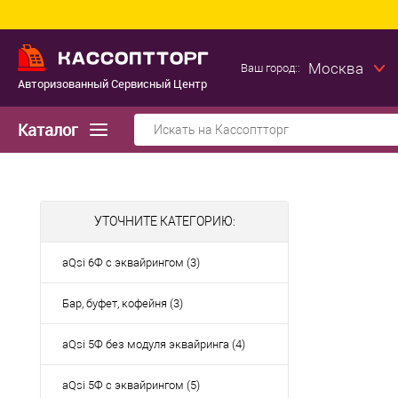
Москва
Ваш город::
Авторизованный Сервисный Центр
Каталог
УТОЧНИТЕ КАТЕГОРИЮ:
aQsi 6Ф с эквайрингом (3)
Бар, буфет, кофейня (3)
aQsi 5Ф без модуля эквайринга (4)
aQsi 5Ф с эквайрингом (5)