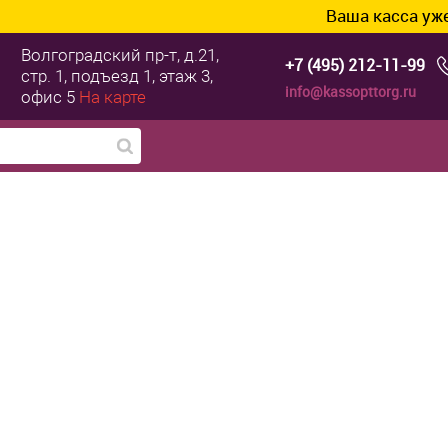
Ваша касса уже готова к
Волгоградский пр-т, д.21,
+7 (495) 212-11-99
стр. 1, подъезд 1, этаж 3,
info@kassopttorg.ru
офис 5
На карте