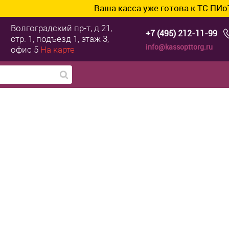
Ваша касса уже готова к ТС ПИоТ? Подклю
Волгоградский пр-т, д.21,
+7 (495) 212-11-99
стр. 1, подъезд 1, этаж 3,
info@kassopttorg.ru
офис 5
На карте