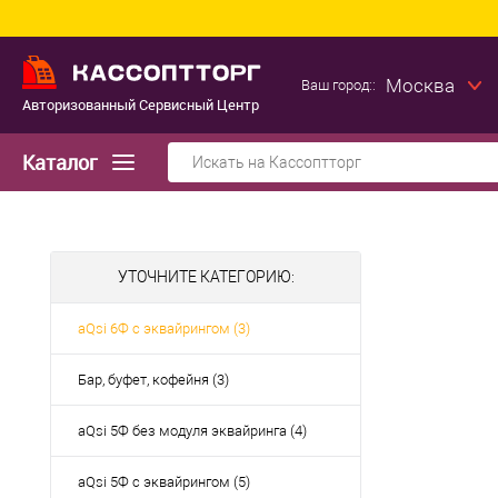
Москва
Ваш город::
Авторизованный Сервисный Центр
Каталог
УТОЧНИТЕ КАТЕГОРИЮ:
aQsi 6Ф с эквайрингом (3)
Бар, буфет, кофейня (3)
aQsi 5Ф без модуля эквайринга (4)
aQsi 5Ф с эквайрингом (5)