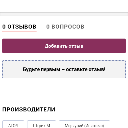
Максимальный размер памяти, ГБ
?
32
Оперативная память
0 ОТЗЫВОВ
0 ВОПРОСОВ
Объем оперативной памяти, Гб
?
Добавить отзыв
2
Процессор
Будьте первым – оставьте отзыв!
Тактовая частота, ГГц
1.35
Чипсет
Quad-Core ARM Cortex-A53 1.8GHZ. Поддержка архитектуры
ARMv7 и ARMv8
ПРОИЗВОДИТЕЛИ
Количество ядер
?
4
АТОЛ
Штрих-М
Меркурий (Инкотекс)