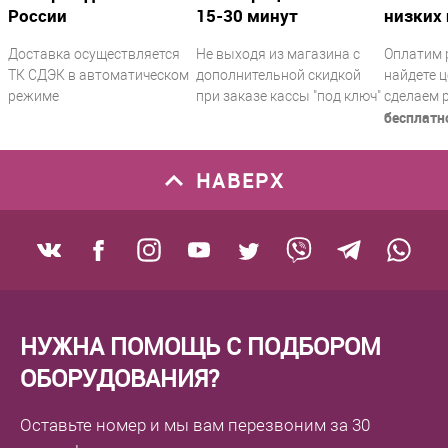
России
15-30 минут
низких 
22.4/8.4/1.8
Вес НЕТТО (в граммах)
?
Доставка осуществляется
Не выходя из магазина с
Оплатим 
ТК СДЭК в автоматическом
дополнительной скидкой
найдете ц
410
режиме
при заказе кассы "под ключ"
сделаем 
Высота
?
бесплатн
187
Ширина
?
НАВЕРХ
85
Глубина
?
64
Аккумулятор
НУЖНА ПОМОЩЬ С ПОДБОРОМ
Наличие аккумулятора
?
ОБОРУДОВАНИЯ?
есть
Время работы без подзарядки, часов
Оставьте номер
и мы вам перезвоним
за 30
14