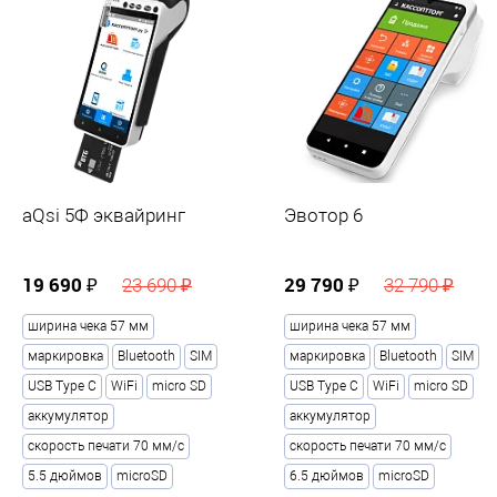
Количество камер
1
Фронтальная камера
Разрешение фронтальной камеры, Мп
2
aQsi 5Ф эквайринг
Эвотор 6
Жёсткий диск
19 690 ₽
29 790 ₽
23 690 ₽
32 790 ₽
Объем памяти жесткого диска, Гб
?
16
ширина чека 57 мм
ширина чека 57 мм
маркировка
Bluetooth
SIM
маркировка
Bluetooth
SIM
Поддержка карт памяти
USB Type С
WiFi
micro SD
USB Type С
WiFi
micro SD
аккумулятор
аккумулятор
Типы карт памяти
?
скорость печати 70 мм/с
скорость печати 70 мм/с
microSD
5.5 дюймов
microSD
6.5 дюймов
microSD