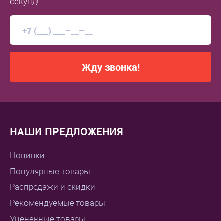
секунд!
Емкость аккумулятора, мАч
?
2600
Тип аккумулятора
?
Li-Ion
Жду звонка!
Питание
Напряжение, Вольт
?
7.6
НАШИ ПРЕДЛОЖЕНИЯ
Условия эксплуатации
Новинки
Популярные товары
Рабочая температура °C
?
-15... +50
Распродажи и скидки
Рекомендуемые товары
Навигация
Уцененные товары