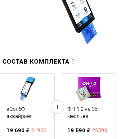
СОСТАВ КОМПЛЕКТА
2
aQsi 6Ф
ФН-1.2 на 36
эквайринг
месяцев
19 690 ₽
19 590 ₽
21900
20590