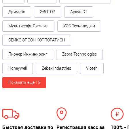
Эквайринг
Дримкас
ЭВОТОР
Аркус-СТ
Типы эквайринга
?
Мультисофт-Системз
УЭБ Технолоджи
Apple Pay / Бесконтактные банковские карты / Банковские
карты с чипом / Google Pay / Банковские карты с магнитной
СЕЙКО ЭПСОН КОРПОРАТИОН
лентой / Samsung Pay
Пионер Инжиниринг
Zebra Technologies
Стандарты защиты
Honeywell
Zebex Indastries
Vioteh
Защита от влаги
IP-54
Показать ещё 15
Физические параметры
Цвет
Серый
Быстрая доставка по
Регистрация касс за
100% - 
Габариты без упаковки (д/ш/в)