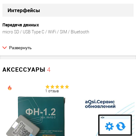
Интерфейсы
Передача данных
micro SD / USB Type С / WiFi / SIM / Bluetooth
Развернуть
Сеть
SIM-карта
?
АКСЕССУАРЫ
4
есть
Беспроводная связь
Bluetooth / Wi-Fi / GSM
1 отзыв
Количество SIM-карт
?
2
Размер SIM-карт
micro-SIM
Стандарт сотовой связи