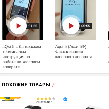
нет
Ширина чековой ленты
57 мм
Скорость печати, мм в секунду
01:55
05:55
80
Разрешение печати, dpi
203
aQsi 5 с банковским
Aqsi 5 (Акси 5Ф).
Тип печати
?
терминалом
Фискализация
Термопринтер
инструкция по
кассового аппарата
работе на кассовом
Печать реквизитов покупателя
?
аппарате
Есть
Основная камера
ПОХОЖИЕ ТОВАРЫ
7
Разрешение основной камеры, Мп
5
28 отзывов