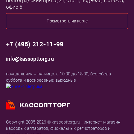
Волгоградский пр-т, д.21, стр. 1, подъезд 1, этаж 3,
Виды налогообложения
?
офис 5
ПСН (патент) / УСН (упрощенка) / ОСН (с НДС)
Тип юридического лица
?
Посмотреть на карте
ИП / ООО
Прочие
+7 (495) 212-11-99
Фискальный накопитель
?
info@kassopttorg.ru
36 месяцев
Соответствие 54ФЗ
?
понедельник – пятница: с 10:00 до 18:00, без обеда
Да
суббота и воскресенье: выходные
Отображать на странице Автоматизация Бизнеса под Ключ
N
Производитель
Pay Kiosk
Copyright 2005-2026 © kassopttorg.ru - интернет-магазин
Гарантия, месяцев
кассовых аппаратов, фискальных регистраторов и
12