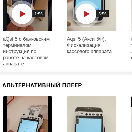
Разрешение экрана, px
?
1:56
5:56
1440x720
Дисплей, дюймов
?
aQsi 5 с банковским
Aqsi 5 (Акси 5Ф).
6
терминалом
Фискализация
инструкция по
кассового аппарата
Параметры карт
работе на кассовом
аппарате
Типы считываемых карт
?
Бесконтактный считыватель / Магнитная полоса / Смарт-карты
АЛЬТЕРНАТИВНЫЙ ПЛЕЕР
Типы карт
бесконтактные смарт-карты
Принтер
Автоотрезчик чеков