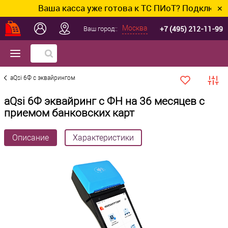
Ваша касса уже готова к ТС ПИоТ? Подключим и нас
✕
+7 (495) 212-11-99
Москва
Ваш город::
aQsi 6Ф с эквайрингом
aQsi 6Ф эквайринг с ФН на 36 месяцев с
приемом банковских карт
Описание
Характеристики