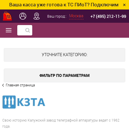
аша касса уже готова к ТС ПИоТ? Подключим и настро
✕
+7 (495) 212-11-99
Москва
Ваш город::
УТОЧНИТЕ КАТЕГОРИЮ:
ФИЛЬТР ПО ПАРАМЕТРАМ
Главная страница
Свою историю Калужский завод телеграфной аппаратуры ведет с 1962
года.