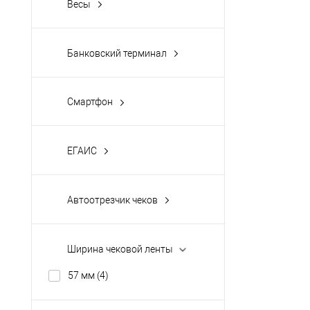
Весы
нет
(3)
есть
(1)
нет
(3)
Банковский терминал
нет
(3)
Смартфон
нет
(1)
ЕГАИС
есть встроенный
(2)
нет
(1)
Автоотрезчик чеков
нет
(4)
Ширина чековой ленты
57 мм
(4)