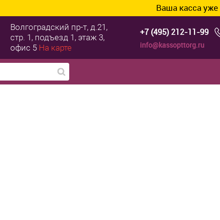
Ваша касса уже готова к
Волгоградский пр-т, д.21,
+7 (495) 212-11-99
стр. 1, подъезд 1, этаж 3,
info@kassopttorg.ru
офис 5
На карте