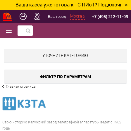
Ваша касса уже готова к ТС ПИоТ? Подключим и на
✕
+7 (495) 212-11-99
Москва
Ваш город::
УТОЧНИТЕ КАТЕГОРИЮ:
ФИЛЬТР ПО ПАРАМЕТРАМ
Главная страница
Свою историю Калужский завод телеграфной аппаратуры ведет с 1962
года.