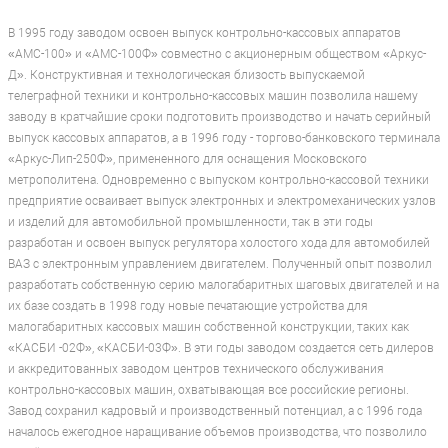
В 1995 году заводом освоен выпуск контрольно-кассовых аппаратов
«АМС-100» и «АМС-100Ф» совместно с акционерным обществом «Аркус-
Д». Конструктивная и технологическая близость выпускаемой
телеграфной техники и контрольно-кассовых машин позволила нашему
заводу в кратчайшие сроки подготовить производство и начать серийный
выпуск кассовых аппаратов, а в 1996 году - торгово-банковского терминала
«Аркус-Лип-250Ф», примененного для оснащения Московского
метрополитена. Одновременно с выпуском контрольно-кассовой техники
предприятие осваивает выпуск электронных и электромеханических узлов
и изделий для автомобильной промышленности, так в эти годы
разработан и освоен выпуск регулятора холостого хода для автомобилей
ВАЗ с электронным управлением двигателем. Полученный опыт позволил
разработать собственную серию малогабаритных шаговых двигателей и на
их базе создать в 1998 году новые печатающие устройства для
малогабаритных кассовых машин собственной конструкции, таких как
«КАСБИ -02Ф», «КАСБИ-03Ф». В эти годы заводом создается сеть дилеров
и аккредитованных заводом центров технического обслуживания
контрольно-кассовых машин, охватывающая все российские регионы.
Завод сохранил кадровый и производственный потенциал, а с 1996 года
началось ежегодное наращивание объемов производства, что позволило